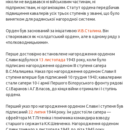
ніколи не видавався ні військовим частинам, ні
підприємствам, ні організаціям. Статут ордена передбачав
підвищення кавалерів усіх трьох ступенів у званні, що було
винятком для радянської нагородної системи.
Орден був заснований за ініціативою
И.В.Сталина
. Він
створювався як «солдатський орден», але в одному ряду з
«полководницькими».
Перше достовірно встановлене нагородження орденом
Слави відбулося
13 листопада
1943 року, коли було
підписано нагородження орденом III ступеня сапера
В.С.Малишева. Наказ про нагородження орденом Слави II
ступеня вперше був підписаний 10 грудня 1943; кавалерами
стали сапери 10-ї армії Першого Білоруського фронту рядові
С.І.Баранов і А.Г.Власов, до кінця війни отримали і I ступінь
ордена.
Перший указ про нагородження орденом Слави I ступеня був
підписаний
22 липня
1944 року. Їм удостоїли сапера —
єфрейтора М.Т.Пітеніка і помічника командира взводу
старшого сержанта К.К.Шевченко. Нагородження орденом
Слави тривало з листопада 1943 до літа 1945 року.