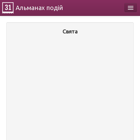
Альманах
подій
Календар
Свята
Про проект
Контакти