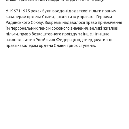
У 1967 і 1975 роках були введені додаткові пільги повним
кавалерам ордена Слави, зрівняти їх у правах з Героями
Радянського Союзу. Зокрема, надавалося право призначення
їм персональних пенсій союзного значення, великі житлові
пільги, право безкоштовного проїзду та інше. Нинішнє
законодавство Російської Федерації підтверджує всі ці
права кавалерам ордена Слави трьох ступенів.