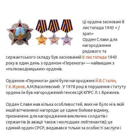
Ці ордена засновані 8
листопада 1943 < /
span>
Орден Слави для
нагородження
рядового та
сержантського складу був заснований
8 листопада
1943
року в один день з орденом «Перемога» — найвищим з
«полководницьких» орденів.
Орденом «Перемога» двічі були нагороджені
Й.В.Сталін
,
Г.К.Жуков
, А.М.Василевский . У 1978 році в порушення статуту
ордена їм був нагороджений генсек ЦК КПРС Л. І. Брежнєв.
Орден Слави мав кілька особливостей, яких не було ні в якій
іншій вітчизняної нагороди: це єдине бойове відміну,
призначене для нагородження виключно солдатів і
сержантів (в авіації також і молодших лейтенантів); це
єдиний орден СРСР, видавався тільки за особисті заслуги і