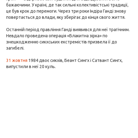
бажаючими. У країні, де так сильні колективістські традиції,
це був крок до перемоги. Через три роки Індіра Ганді знову
повертається до влади, яку зберігає до кінця свого життя.
Останній період правління Ганді виявився для неї трагічним.
Невдало проведена операція «Блакитна зірка» по
знешкодженню сикхських екстремістів призвела її до
загибелі.
31 жовтня
1984 двоє сикхів, Беант Сингх і Сатвант Сингх,
випустили в неї 20 куль.