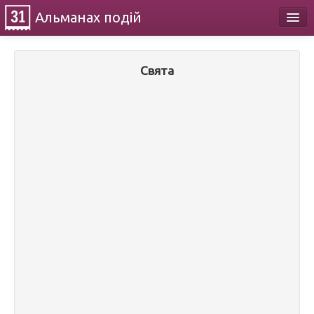
Альманах
подій
Календар
Свята
Про проект
Контакти