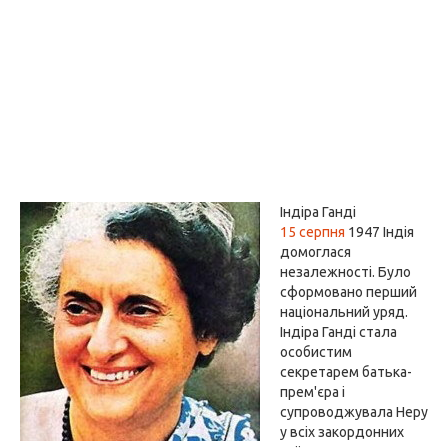
Індіра Ганді
15 серпня
1947 Індія
домоглася
незалежності. Було
сформовано перший
національний уряд.
Індіра Ганді стала
особистим
секретарем батька-
прем'єра і
супроводжувала Неру
у всіх закордонних