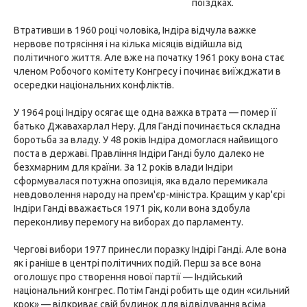
поїздках.
Втративши в 1960 році чоловіка, Індіра відчула важке
нервове потрясіння і на кілька місяців відійшла від
політичного життя. Але вже на початку 1961 року вона стає
членом Робочого комітету Конгресу і починає виїжджати в
осередки національних конфліктів.
У 1964 році Індіру осягає ще одна важка втрата — помер її
батько Джавахарлал Неру. Для Ганді починається складна
боротьба за владу. У 48 років Індіра домоглася найвищого
поста в державі. Правління Індіри Ганді було далеко не
безхмарним для країни. За 12 років влади Індіри
сформувалася потужна опозиція, яка вдало перемикала
невдоволення народу на прем'єр-міністра. Кращим у кар'єрі
Індіри Ганді вважається 1971 рік, коли вона здобула
переконливу перемогу на виборах до парламенту.
Чергові вибори 1977 принесли поразку Індірі Ганді. Але вона
як і раніше в центрі політичних подій. Перш за все вона
оголошує про створення нової партії — Індійський
національний конгрес. Потім Ганді робить ще один «сильний
крок» — відкриває свій будинок для відвідування всіма