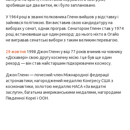
зробивши ще два витки, як і було заплановано.
У 1964 році в званні полковника Гленн вийшов у відставку і
зайнявся політикою. Він виставив свою кандидатуру на
виборах у сенат, однак програв. Сенатором Гленн став у 1974
році, встановивши ще один рекорд: до нього ніхто в Огайо
не вигравав сенатські вибори з таким великим перевагою.
29 жовтня
1998 Джон Гленн у віці 77 років вчинив на човнику
«Діскавері» свою другу космічну місію. І це був ще один
рекорд — він став найстаршим підкорювачем космосу.
Джон Гленн — почесний член Міжнародної федерації
астронавтики, нагороджений медаллю Конгресу США з
космонавтики, золотою медаллю НАСА «За видатні
заслуги», багатьма американськими медалями, нагородами
Південної Кореї і ООН.