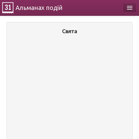
Альманах
подій
Календар
Свята
Про проект
Контакти