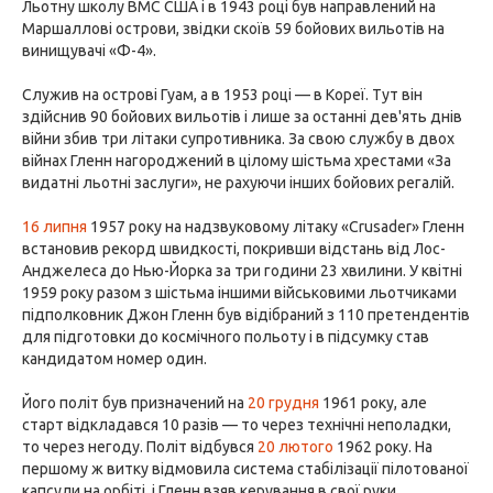
Льотну школу ВМС США і в 1943 році був направлений на
Маршаллові острови, звідки скоїв 59 бойових вильотів на
винищувачі «Ф-4».
Служив на острові Гуам, а в 1953 році — в Кореї. Тут він
здійснив 90 бойових вильотів і лише за останні дев'ять днів
війни збив три літаки супротивника. За свою службу в двох
війнах Гленн нагороджений в цілому шістьма хрестами «За
видатні льотні заслуги», не рахуючи інших бойових регалій.
16 липня
1957 року на надзвуковому літаку «Crusader» Гленн
встановив рекорд швидкості, покривши відстань від Лос-
Анджелеса до Нью-Йорка за три години 23 хвилини. У квітні
1959 року разом з шістьма іншими військовими льотчиками
підполковник Джон Гленн був відібраний з 110 претендентів
для підготовки до космічного польоту і в підсумку став
кандидатом номер один.
Його політ був призначений на
20 грудня
1961 року, але
старт відкладався 10 разів — то через технічні неполадки,
то через негоду. Політ відбувся
20 лютого
1962 року. На
першому ж витку відмовила система стабілізації пілотованої
капсули на орбіті, і Гленн взяв керування в свої руки,