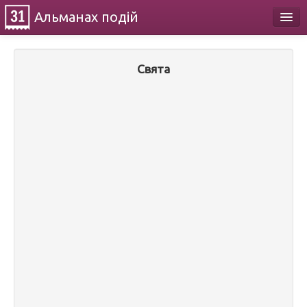
Альманах
подій
Календар
Свята
Про проект
Контакти