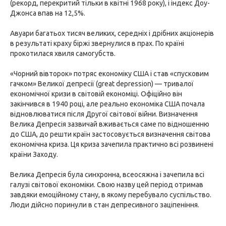
(рекорд, перекритий тільки в квітні 1968 року), і індекс Доу-
Джонса впав на 12,5%.
Авуари багатьох тисяч великих, середніх і дрібних акціонерів
в результаті краху біржі звернулися в прах. По країні
прокотилася хвиля самогубств.
«Чорний вівторок» потряс економіку США і став «спусковим
гачком» Великої депресії (great depression) — тривалої
економічної кризи в світовій економіці. Офіційно він
закінчився в 1940 році, але реально економіка США почала
відновлюватися після Другої світової війни. Визначення
Велика Депресія зазвичай вживається саме по відношенню
до США, до решти країн застосовується визначення світова
економічна криза. Ця криза зачепила практично всі розвинені
країни Заходу.
Велика Депресія була синхронна, всеосяжна і зачепила всі
галузі світової економіки. Свою назву цей період отримав
завдяки емоційному стану, в якому перебувало суспільство.
Люди дійсно поринули в стан депресивного заціпеніння.