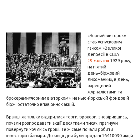
«Чорний вівторок»
став «спусковим
гачком »Великої
депресії в США
29 жовтня
1929 року,
на п'ятий
день«біржовий
лихоманки», в день,
охрещений
журналістами та
брокерами«чорним вівторком», на нью-йоркській фондовій
біржі остаточно впав ринок акцій.
Вранці, як тільки відкрилися торги, брокери, зневірившись,
почали розпродавати акції десятками тисяч, прагнучи
повернути хоч якісь гроші. Те ж саме почали робити
інвестори і банкіри. До кінця дня були продані 16410030 акцій