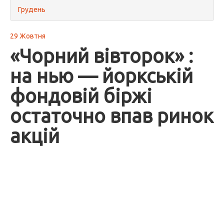
Грудень
29 Жовтня
«Чорний вівторок» :
на нью — йоркській
фондовій біржі
остаточно впав ринок
акцій