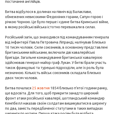
постачання англійців.
Битва відбулося в долинах на північ від Балаклави,
обмежених невисокими Федюхіних горами, Сапун-горою і
річкою Чорною. Це було перше і єдине битва Кримської війни,
в якому російські війська істотно переважали в силах.
Російський загін, що знаходився під командуванням генерала
від інфантерії Павла Петровича Ліпранді, налічував близько
16 тисяч чоловік. Сили союзників, в основному представлені
британськими військами, включали дві кавалерійські
бригади. Загальне командування британської кавалерією
здійснював генерал-майор граф Лукан. У битві брали участь
також французькі та турецькі підрозділи, але їх роль була
незначною. Кількість військ союзників складала близько
двох тисяч чоловік.
Битва почалася
25 жовтня
1854 близько п'ятої години ранку,
ще вдосвіта. Для того, щоб прикрити занадто широкий
фронт атаки російської кавалерії, шотландський командир
Кемпбелл наказав своїм солдатам вишикуватися в шеренгу
по два, замість передбаченої статутами в таких випадках
шеренги по чотири. Перша атака росіян була відбита.