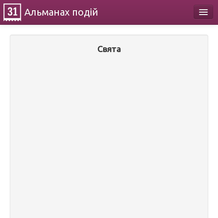
Альманах
подій
Календар
Свята
Про проект
Контакти