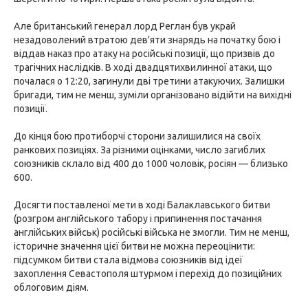
Але британський генерал лорд Реглан був украй
незадоволений втратою дев'яти знарядь на початку бою і
віддав наказ про атаку на російські позиції, що призвів до
трагічних наслідків. В ході двадцятихвилинної атаки, що
почалася о 12:20, загинули дві третини атакуючих. Залишки
бригади, тим не менш, зуміли організовано відійти на вихідні
позиції.
До кінця бою протиборчі сторони залишилися на своїх
ранкових позиціях. За різними оцінками, число загиблих
союзників склало від 400 до 1000 чоловік, росіян — близько
600.
Досягти поставленої мети в ході Балаклавського битви
(розгром англійського табору і припинення постачання
англійських військ) російські війська не змогли. Тим не менш,
історичне значення цієї битви не можна переоцінити:
підсумком битви стала відмова союзників від ідеї
захоплення Севастополя штурмом і перехід до позиційних
облоговим діям.