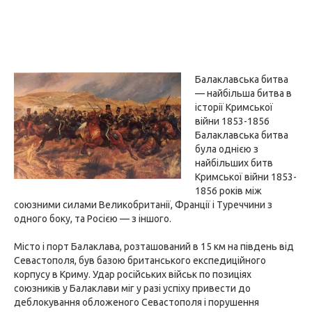
Балаклавська битва
— найбільша битва в
історії Кримської
війни 1853-1856
Балаклавська битва
була однією з
найбільших битв
Кримської війни 1853-
1856 років між
союзними силами Великобританії, Франції і Туреччини з
одного боку, та Росією — з іншого.
Місто і порт Балаклава, розташований в 15 км на південь від
Севастополя, був базою британського експедиційного
корпусу в Криму. Удар російських військ по позиціях
союзників у Балаклави міг у разі успіху привести до
деблокування обложеного Севастополя і порушення