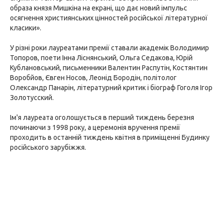
образа князя Мишкіна на екрані, що дає новий імпульс
осягнення християнських цінностей російської літературної
класики».
У різні роки лауреатами премії ставали академік Володимир
Топоров, поети Інна Ліснянський, Ольга Седакова, Юрій
Кублановський, письменники Валентин Распутін, Костянтин
Воробйов, Євген Носов, Леонід Бородін, політолог
Олександр Панарін, літературний критик і біограф Гоголя Ігор
Золотусский.
Ім'я лауреата оголошується в перший тиждень березня
починаючи з 1998 року, а церемонія вручення премії
проходить в останній тиждень квітня в приміщенні Будинку
російського зарубіжжя.