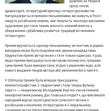
щорічно за твори в
прозі, поезії,
драматургії, літературній критиці і літературознавстві.
Нагороджуються премією письменники, які живуть в Росії і
пишуть російською мовою, чия творчість «володіє високими
художніми достоїнствами, вносить значний внесок у
збереження і дбайливе розвиток традицій вітчизняної
літератури».
Премія вручається одному письменнику чи поетові, в рідких
випадках може бути поділена між двома кандидатами.
Лауреатом премії автор може стати тільки один раз. У разі,
якщо премія присуджується авторові посмертно, грошова
сума премії буде використана, згідно з рішенням журі, для
нового видання творів автора або увічнення його пам'яті.
У 2004 році премія була вперше присуджена
кінематографістам, її лауреатами стали творці фільму
«Ідіот» — кінорежисер Володимир Бортко «за натхненне
кінопрочитання роману Достоєвського«Ідіот», що викликало
народний відгук і возз'єднатися сучасного читача з
російською класичною літературою в її моральному
служінні»і актор Євген Миронов«за проникливе втілення