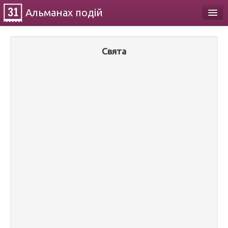
Альманах
подій
Календар
Свята
Про проект
Контакти