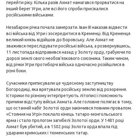
перейти ріку. Кілька разів Ахмат намагався прорватися на
інший берег Угри, але всі його спроби присікалися
російськими військами.
Незабаром річка почала замерзати. Іван III наказав відвести
всі війська від Угри і зосередитися в Кременці. Від Кременця
великий князь відійшов до Боровську. Але Ахмат не
зважився переслідувати російські війська, а розвернувшись,
11 листопада відправився назад у Золоту орду, грабуючи по
дорозі землі свого необов'язкового союзника. Таким чином,
від річки Угри протиборчі війська одночасно розійшлися в
різні боки.
Сучасники приписували це чудесному заступництву
Богородиці, яка врятувала російську землю від розорення.
Історики по різному інтерпретують літописі і пояснюють
причини відступу військ Ахмата. Але головне полягає в тому,
що останній набіг Золотої орди закінчився повним провалом.
«Стояння на Угрі» поклало кінець татаро-монгольського
ярма і стало прологом загибелі Золотої орди. У 1481 році
Ахмат був убитий, а в 1502 році Золота орда впала під
ударами кримських і тюменських татар.