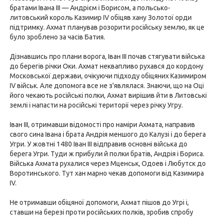
братами Івана III — Андрієм і Борисом, а польсько-
литовський король Казимир IV обіцяв хану Золотої орди
підтримку. Ахмат планував розорити російську землю, як це
було зроблено за часів Батия.
Дізнавшись про плани ворога, Іван III почав стягувати війська
до берегів річки Оки. Ахмат неквапливо рухався до кордону
Московської держави, очікуючи підходу обіцяних Казимиром
IV військ. Але допомога все не з'являлася. Знаючи, що на Оці
його чекають російські полки, Ахмат вирішив йти в Литовські
землі і напасти на російські території через річку Угру.
Іван III, отримавши відомості про наміри Ахмата, направив
свого сина Івана і брата Андрія меншого до Калузі і до берега
Угри. У жовтні 1480 Іван III відправив основні війська до
берега Угри. Туди ж прибули й полки братів, Андрія і Бориса.
Війська Ахмата рухалися через Мценськ, Одоев і Любутск до
Воротинського. Тут хан марно чекав допомоги від Казимира
IV.
Не отримавши обіцяної допомоги, Ахмат пішов до Угрі і,
ставши на березі проти російських полків, зробив спробу