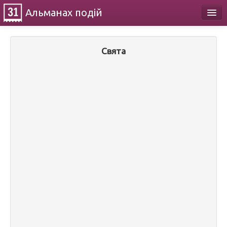
Альманах
подій
Календар
Свята
Про проект
Контакти