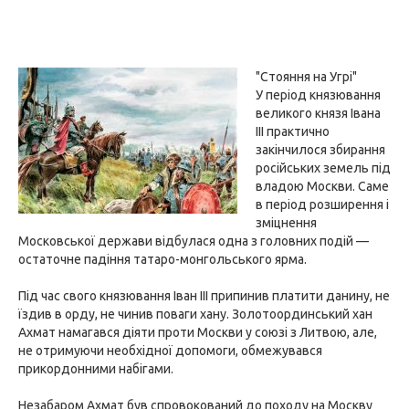
"Стояння на Угрі"
У період князювання
великого князя Івана
III практично
закінчилося збирання
російських земель під
владою Москви. Саме
в період розширення і
зміцнення
Московської держави відбулася одна з головних подій —
остаточне падіння татаро-монгольського ярма.
Під час свого князювання Іван III припинив платити данину, не
їздив в орду, не чинив поваги хану. Золотоординський хан
Ахмат намагався діяти проти Москви у союзі з Литвою, але,
не отримуючи необхідної допомоги, обмежувався
прикордонними набігами.
Незабаром Ахмат був спровокований до походу на Москву