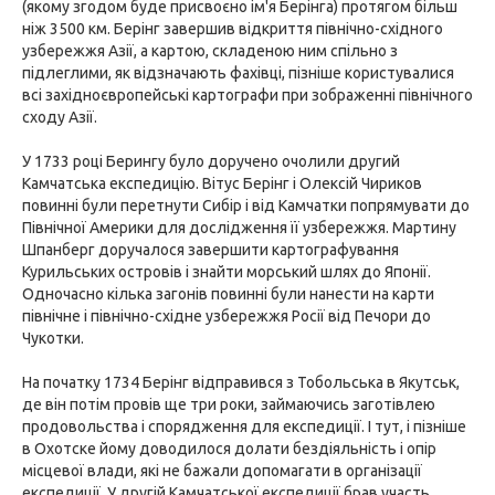
(якому згодом буде присвоєно ім'я Берінга) протягом більш
ніж 3500 км. Берінг завершив відкриття північно-східного
узбережжя Азії, а картою, складеною ним спільно з
підлеглими, як відзначають фахівці, пізніше користувалися
всі західноєвропейські картографи при зображенні північного
сходу Азії.
У 1733 році Берингу було доручено очолили другий
Камчатська експедицію. Вітус Берінг і Олексій Чириков
повинні були перетнути Сибір і від Камчатки попрямувати до
Північної Америки для дослідження її узбережжя. Мартину
Шпанберг доручалося завершити картографування
Курильських островів і знайти морський шлях до Японії.
Одночасно кілька загонів повинні були нанести на карти
північне і північно-східне узбережжя Росії від Печори до
Чукотки.
На початку 1734 Берінг відправився з Тобольська в Якутськ,
де він потім провів ще три роки, займаючись заготівлею
продовольства і спорядження для експедиції. І тут, і пізніше
в Охотске йому доводилося долати бездіяльність і опір
місцевої влади, які не бажали допомагати в організації
експедиції. У другій Камчатської експедиції брав участь