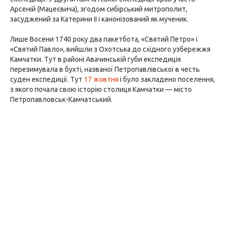
Арсеній (Мацеєвича), згодом сибірський митрополит,
засуджений за Катерини II і канонізований як мученик.
Лише Восени 1740 року два пакетбота, «Святий Петро» і
«Святий Павло», вийшли з Охотська до східного узбережжя
Камчатки. Тут в районі Авачинській губи експедиція
перезимувала в бухті, названої Петропавлівської в честь
суден експедиції. Тут
17 жовтня
і було закладено поселення,
з якого почала свою історію столиця Камчатки — місто
Петропавловськ-Камчатський.