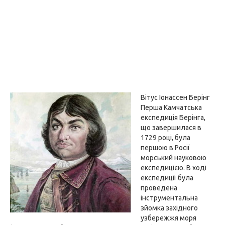
Вітус Іонассен Берінг
Перша Камчатська
експедиція Берінга,
що завершилася в
1729 році, була
першою в Росії
морський науковою
експедицією. В ході
експедиції була
проведена
інструментальна
зйомка західного
узбережжя моря