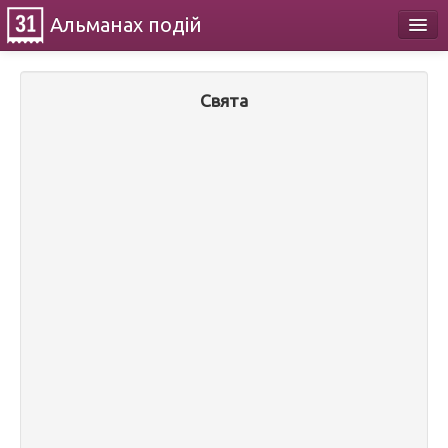
Альманах
подій
Календар
Свята
Про проект
Контакти