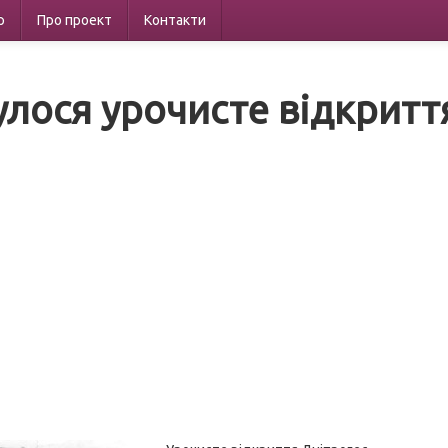
р
Про проект
Контакти
улося урочисте відкритт