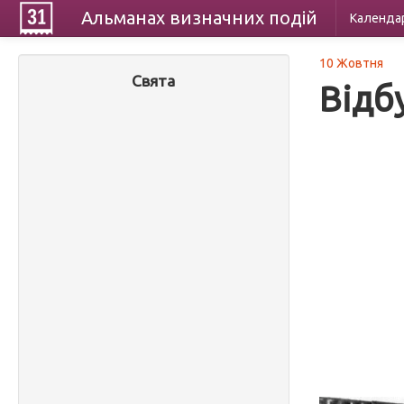
Альманах
визначних
подій
Календа
10 Жовтня
Свята
Відб