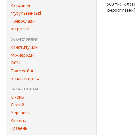
560 тис. кіло
Католичні
феросплавний,
Мусульманські
Православні
всі релігії →
ЗА КАТЕГОРІЯМИ
Конституційні
Міжнародні
ООН
Професійні
всі категорії →
ЗА КАЛЕНДАРЕМ
Січень
Лютий
Березень
Квітень
Травень