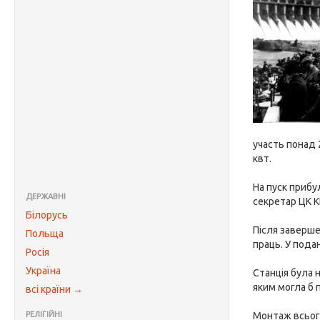
участь понад 
квт.
На пуск прибу
ДЕРЖАВНІ
секретар ЦК К
Білорусь
Після заверше
Польща
праць. У пода
Росія
Україна
Станція була 
яким могла б 
всі країни →
РЕЛІГІЙНІ
Монтаж всього