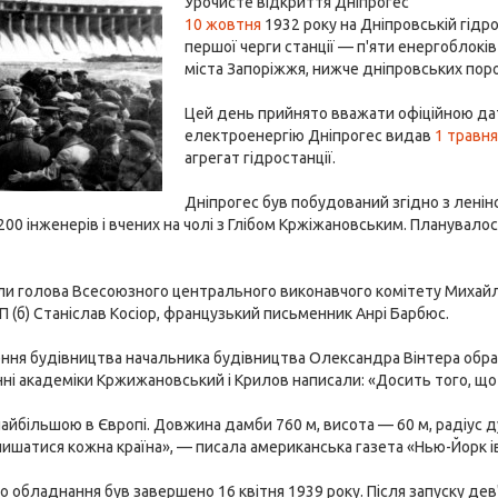
Урочисте відкриття Дніпрогес
10 жовтня
1932 року на Дніпровській гідр
першої черги станції — п'яти енергоблоків Д
міста Запоріжжя, нижче дніпровських порог
Цей день прийнято вважати офіційною дат
електроенергію Дніпрогес видав
1 травн
агрегат гідростанції.
Дніпрогес був побудований згідно з ленін
200 інженерів і вчених на чолі з Глібом Кржіжановським. Планувал
ли голова Всесоюзного центрального виконавчого комітету Михайл
П (б) Станіслав Косіор, французький письменник Анрі Барбюс.
ння будівництва начальника будівництва Олександра Вінтера обрал
нні академіки Кржижановський і Крилов написали: «Досить того, що
найбільшою в Європі. Довжина дамби 760 м, висота — 60 м, радіус д
пишатися кожна країна», — писала американська газета «Нью-Йорк ів
 обладнання був завершено 16 квітня 1939 року. Після запуску дев