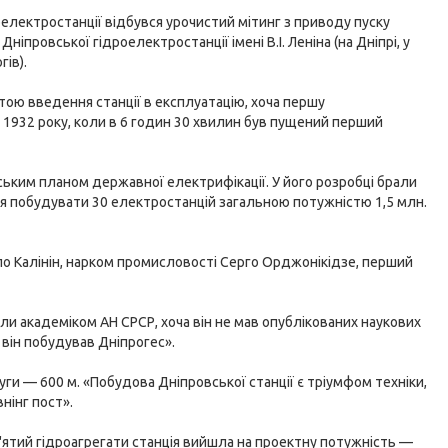
оелектростанції відбувся урочистий мітинг з приводу пуску
ніпровської гідроелектростанції імені В.І. Леніна (на Дніпрі, у
ів).
ою введення станції в експлуатацію, хоча першу
я
1932 року, коли в 6 годин 30 хвилин був пущений перший
ським планом державної електрифікації. У його розробці брали
ося побудувати 30 електростанцій загальною потужністю 1,5 млн.
о Калінін, нарком промисловості Серго Орджонікідзе, перший
и академіком АН СРСР, хоча він не мав опублікованих наукових
 він побудував Дніпрогес».
уги — 600 м. «Побудова Дніпровської станції є тріумфом техніки,
нінг пост».
'ятий гідроагрегати станція вийшла на проектну потужність —