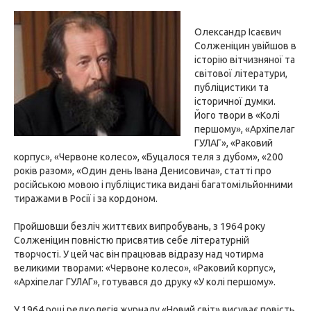
Олександр Ісаєвич
Солженіцин увійшов в
історію вітчизняної та
світової літератури,
публіцистики та
історичної думки.
Його твори в «Колі
першому», «Архіпелаг
ГУЛАГ», «Раковий
корпус», «Червоне колесо», «Буцалося теля з дубом», «200
років разом», «Один день Івана Денисовича», статті про
російською мовою і публіцистика видані багатомільйонними
тиражами в Росії і за кордоном.
Пройшовши безліч життєвих випробувань, з 1964 року
Солженіцин повністю присвятив себе літературній
творчості. У цей час він працював відразу над чотирма
великими творами: «Червоне колесо», «Раковий корпус»,
«Архіпелаг ГУЛАГ», готувався до друку «У колі першому».
У 1964 році редколегія журналу «Новий світ» висуває повість