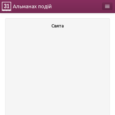
Альманах
подій
Календар
Свята
Про проект
Контакти