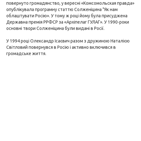
повернуто громадянство, у вересні «Комсомольская правда»
опублікувала програмну статтю Солженіцина "Як нам
облаштувати Росію». У тому ж році йому була присуджена
Державна премія РРФСР за «Архіпелаг ГУЛАГ». У 1990-роки
основні твори Солженіцина були видані в Росії.
У 1994 році Олександр Ісаєвич разом з дружиною Наталією
Світловий повернувся в Росію і активно включився в
громадське життя.