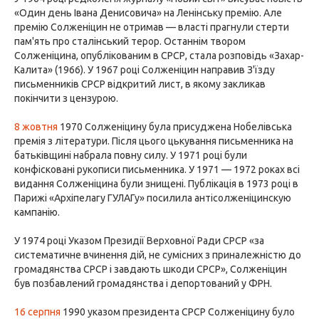
«Один день Івана Денисовича» на Ленінську премію. Але
премію Солженіцин не отримав — власті прагнули стерти
пам'ять про сталінський терор. Останнім твором
Солженіцина, опублікованим в СРСР, стала розповідь «Захар-
Калита» (1966). У 1967 році Солженіцин направив З'їзду
письменників СРСР відкритий лист, в якому закликав
покінчити з цензурою.
8 жовтня
1970 Солженіцину була присуджена Нобелівська
премія з літератури. Після цього цькування письменника на
батьківщині набрала повну силу. У 1971 році були
конфісковані рукописи письменника. У 1971 — 1972 роках всі
видання Солженіцина були знищені. Публікація в 1973 році в
Парижі «Архіпелагу ГУЛАГу» посилила антісолженіцинскую
кампанію.
У 1974 році Указом Президії Верховної Ради СРСР «за
систематичне вчинення дій, не сумісних з приналежністю до
громадянства СРСР і завдають шкоди СРСР», Солженіцин
був позбавлений громадянства і депортований у ФРН.
16 серпня
1990 указом президента СРСР Солженіцину було