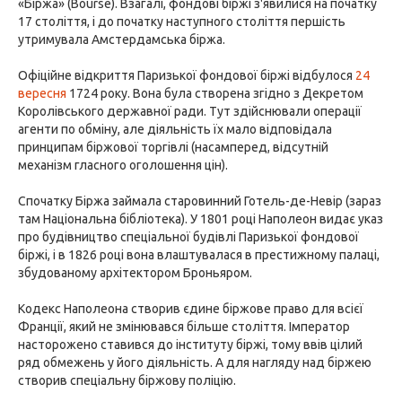
«Біржа» (Bourse). Взагалі, фондові біржі з'явилися на початку
17 століття, і до початку наступного століття першість
утримувала Амстердамська біржа.
Офіційне відкриття Паризької фондової біржі відбулося
24
вересня
1724 року. Вона була створена згідно з Декретом
Королівського державної ради. Тут здійснювали операції
агенти по обміну, але діяльність їх мало відповідала
принципам біржової торгівлі (насамперед, відсутній
механізм гласного оголошення цін).
Спочатку Біржа займала старовинний Готель-де-Невір (зараз
там Національна бібліотека). У 1801 році Наполеон видає указ
про будівництво спеціальної будівлі Паризької фондової
біржі, і в 1826 році вона влаштувалася в престижному палаці,
збудованому архітектором Броньяром.
Кодекс Наполеона створив єдине біржове право для всієї
Франції, який не змінювався більше століття. Імператор
насторожено ставився до інституту біржі, тому ввів цілий
ряд обмежень у його діяльність. А для нагляду над біржею
створив спеціальну біржову поліцію.