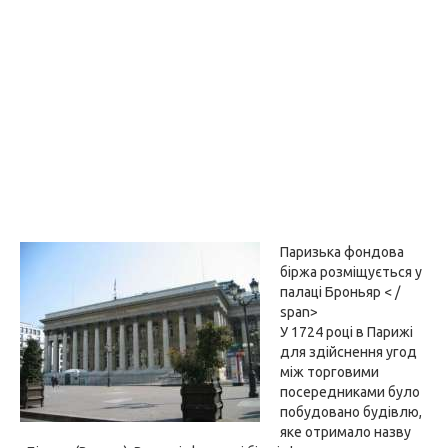
Паризька фондова
біржа розміщується у
палаці Броньяр < /
span>
У 1724 році в Парижі
для здійснення угод
між торговими
посередниками було
побудовано будівлю,
яке отримало назву