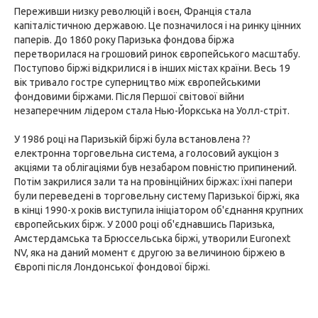
Переживши низку революцій і воєн, Франція стала
капіталістичною державою. Це позначилося і на ринку цінних
паперів. До 1860 року Паризька фондова біржа
перетворилася на грошовий ринок європейського масштабу.
Поступово біржі відкрилися і в інших містах країни. Весь 19
вік тривало гостре суперництво між європейськими
фондовими біржами. Після Першої світової війни
незаперечним лідером стала Нью-Йоркська на Уолл-стріт.
У 1986 році на Паризькій біржі була встановлена ??
електронна торговельна система, а голосовий аукціон з
акціями та облігаціями був незабаром повністю припинений.
Потім закрилися зали та на провінційних біржах: їхні папери
були переведені в торговельну систему Паризької біржі, яка
в кінці 1990-х років виступила ініціатором об'єднання крупних
європейських бірж. У 2000 році об'єднавшись Паризька,
Амстердамська та Брюссельська біржі, утворили Euronext
NV, яка на даний момент є другою за величиною біржею в
Європі після Лондонської фондової біржі.