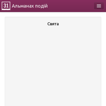
Альманах
подій
Календар
Свята
Про проект
Контакти