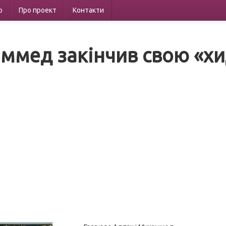
р
Про проект
Контакти
ммед закінчив свою «х