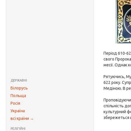
Період 610-62
свого Пророка
месії. Однак 
Рятуючись, Му
ДЕРЖАВНІ
622 року. Суп
Білорусь
Медіною. В ре
Польща
Проповідуючи 
Росія
спільність до
Україна
культурний фе
збережеться щ
всі країни →
РЕЛІГІЙНІ