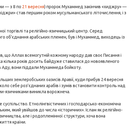
ми — з 8 по
21 вересня
) пророк Мухаммед закінчив «хиджру» —
«хіджри» став першим роком мусульманського літочислення, і з
.
ої торгівлі та релігійно-язичницький центр. Серед
ого об'єднання арабських племен, був і Мухаммед, виходець із
ив, що Аллах всемогутній кожному народу дав своє Писання і
ка кілька років досить байдуже ставилася до новоявленого
в Аду, вони піддали Мухаммеда бойкоту.
ьших землеробських оазисів Аравії, куди прибув 24 вересня
оло себе роз'єднаних арабів і зумів встановити контроль над
ами-язичниками виникла ворожнеча.
е суспільство. Етнолінгвістичних і господарсько-економічна
ким, який увійшов до числа «історичних». Іслам як релігійно-
чництва, але і родоплемінної структури, хоча вона
життя країни.