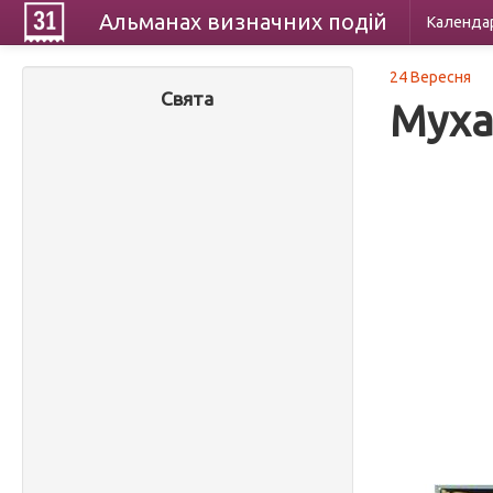
Альманах
визначних
подій
Календа
24 Вересня
Свята
Муха