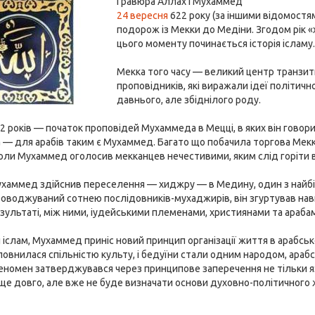
Гравюра Аллах і Мухаммед
24 вересня
622 року (за іншими відомостя
подорож із Мекки до Медіни. Згодом рік 
цього моменту починається історія ісламу
Мекка того часу — великий центр транзитн
проповідників, які виражали ідеї політичн
давнього, але збіднілого роду.
2 років — початок проповідей Мухаммеда в Мецці, в яких він говор
 — для арабів таким є Мухаммед. Багато що побачила торгова Мек
коли Мухаммед оголосив мекканцев нечестивими, яким слід горіти 
хаммед здійснив переселення — хиджру — в Медину, один з найбіл
роводжуваний сотнею послідовників-мухаджирів, він згуртував навк
зультаті, між ними, іудейськими племенами, християнами та араб
іслам, Мухаммед приніс новий принцип організації життя в арабськ
повнилася спільністю культу, і бедуїни стали одним народом, арабсь
номен затверджувався через принципове заперечення не тільки язи
е довго, але вже не буде визначати основи духовно-політичного 