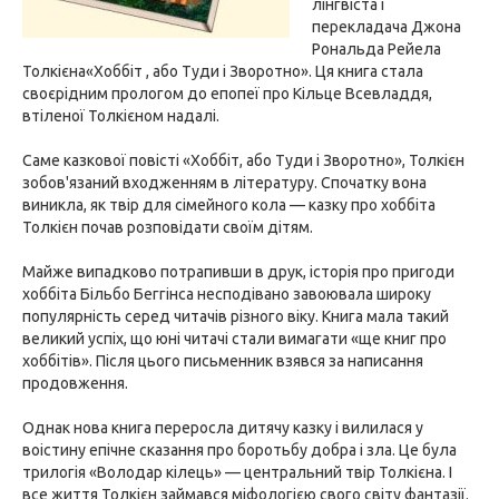
лінгвіста і
перекладача Джона
Рональда Рейела
Толкієна«Хоббіт , або Туди і Зворотно». Ця книга стала
своєрідним прологом до епопеї про Кільце Всевладдя,
втіленої Толкієном надалі.
Саме казкової повісті «Хоббіт, або Туди і Зворотно», Толкієн
зобов'язаний входженням в літературу. Спочатку вона
виникла, як твір для сімейного кола — казку про хоббіта
Толкієн почав розповідати своїм дітям.
Майже випадково потрапивши в друк, історія про пригоди
хоббіта Більбо Беггінса несподівано завоювала широку
популярність серед читачів різного віку. Книга мала такий
великий успіх, що юні читачі стали вимагати «ще книг про
хоббітів». Після цього письменник взявся за написання
продовження.
Однак нова книга переросла дитячу казку і вилилася у
воістину епічне сказання про боротьбу добра і зла. Це була
трилогія «Володар кілець» — центральний твір Толкієна. І
все життя Толкієн займався міфологією свого світу фантазії.