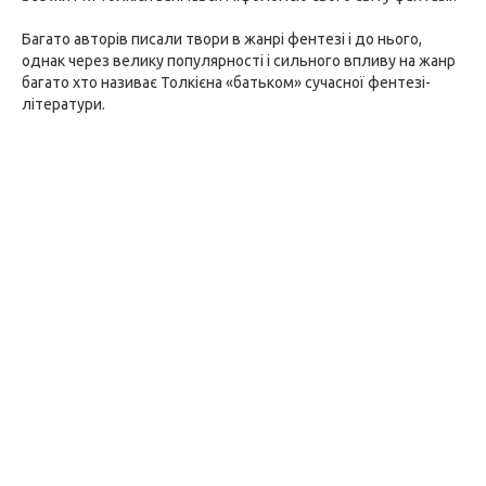
Багато авторів писали твори в жанрі фентезі і до нього,
однак через велику популярності і сильного впливу на жанр
багато хто називає Толкієна «батьком» сучасної фентезі-
літератури.