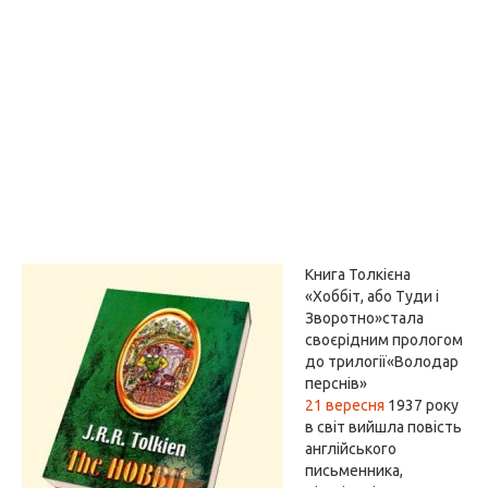
Книга Толкієна
«Хоббіт, або Туди і
Зворотно»стала
своєрідним прологом
до трилогії«Володар
перснів»
21 вересня
1937 року
в світ вийшла повість
англійського
письменника,