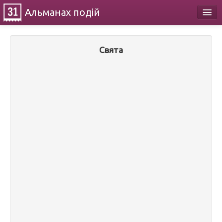
Альманах
подій
Календар
Свята
Про проект
Контакти