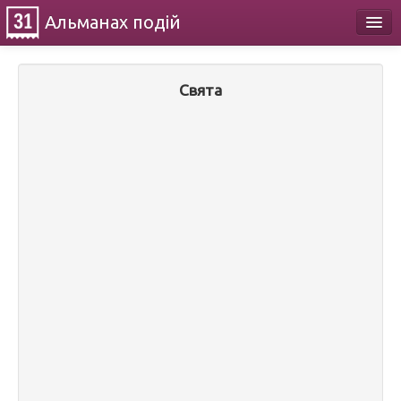
Альманах
подій
Календар
Свята
Про проект
Контакти