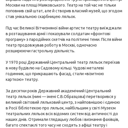
Москви на площі Маяковського. Театр на той час не тільки
поповнив свій штат, але й створив власний музей, що згодом
став унікальною скарбницею ляльок.
Під час Великої Вітчизняної війни артисти театру виїжджали
в розташування армії і показували солдатам «фронтові
програму» з пародійних скетчів на політичні теми. Після війни
театр продовжував роботу в Москві, одночасно
розширюючи гастрольну діяльність.
У 1970 році Державний Центральний театр ляльок переїхав
в нову будівлю на Садовому кільці. Чудові металеві
годинник, що прикрашають фасад, стали «візитною
карткою» театру.
За десятки років Державний академічний Центральний
театр ляльок (нині — імені С.В.Образцова) перетворився у
великий світовий ляльковий центр, з найповнішою і єдиною
в Росії бібліотекою про ляльок, найбільшим у світі Музеєм
театральних ляльок всіх відомих систем від античності до
наших днів. Отримали глядацьку любов і визнання фахівців,
багато спектаклі того часу не сходять з афіші театру і