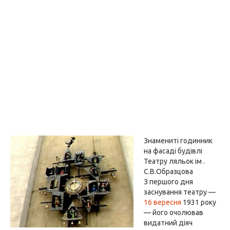
Знамениті годинник
на фасаді будівлі
Театру ляльок ім .
С.В.Образцова
З першого дня
заснування театру —
16 вересня
1931 року
— його очолював
видатний діяч