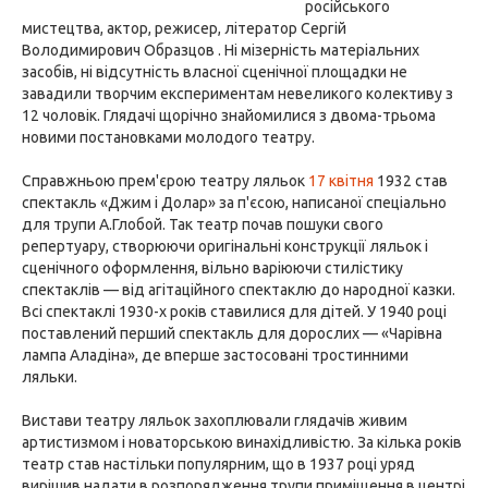
російського
мистецтва, актор, режисер, літератор Сергій
Володимирович Образцов . Ні мізерність матеріальних
засобів, ні відсутність власної сценічної площадки не
завадили творчим експериментам невеликого колективу з
12 чоловік. Глядачі щорічно знайомилися з двома-трьома
новими постановками молодого театру.
Справжньою прем'єрою театру ляльок
17 квітня
1932 став
спектакль «Джим і Долар» за п'єсою, написаної спеціально
для трупи А.Глобой. Так театр почав пошуки свого
репертуару, створюючи оригінальні конструкції ляльок і
сценічного оформлення, вільно варіюючи стилістику
спектаклів — від агітаційного спектаклю до народної казки.
Всі спектаклі 1930-х років ставилися для дітей. У 1940 році
поставлений перший спектакль для дорослих — «Чарівна
лампа Аладіна», де вперше застосовані тростинними
ляльки.
Вистави театру ляльок захоплювали глядачів живим
артистизмом і новаторською винахідливістю. За кілька років
театр став настільки популярним, що в 1937 році уряд
вирішив надати в розпорядження трупи приміщення в центрі