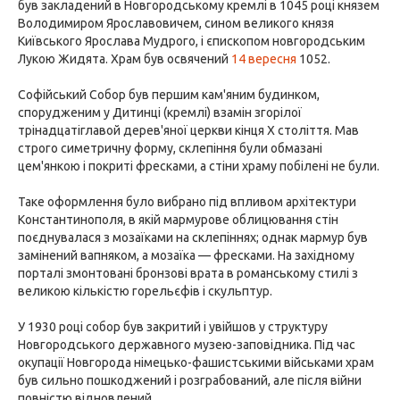
був закладений в Новгородському кремлі в 1045 році князем
Володимиром Ярославовичем, сином великого князя
Київського Ярослава Мудрого, і єпископом новгородським
Лукою Жидята. Храм був освячений
14 вересня
1052.
Софійський Собор був першим кам'яним будинком,
спорудженим у Дитинці (кремлі) взамін згорілої
трінадцатіглавой дерев'яної церкви кінця X століття. Мав
строго симетричну форму, склепіння були обмазані
цем'янкою і покриті фресками, а стіни храму побілені не були.
Таке оформлення було вибрано під впливом архітектури
Константинополя, в якій мармурове облицювання стін
поєднувалася з мозаїками на склепіннях; однак мармур був
замінений вапняком, а мозаїка — фресками. На західному
порталі змонтовані бронзові врата в романському стилі з
великою кількістю горельєфів і скульптур.
У 1930 році собор був закритий і увійшов у структуру
Новгородського державного музею-заповідника. Під час
окупації Новгорода німецько-фашистськими військами храм
був сильно пошкоджений і розграбований, але після війни
повністю відновлений.