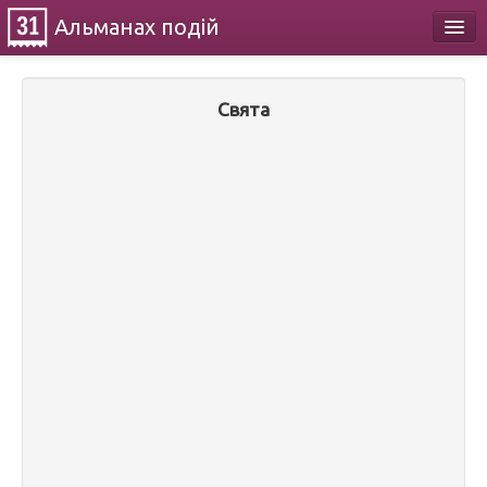
Альманах
подій
Календар
Свята
Про проект
Контакти