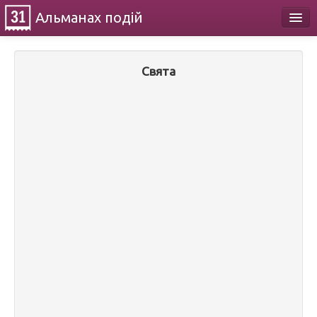
Альманах
подій
Календар
Свята
Про проект
Контакти