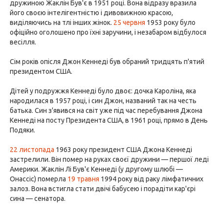
дружиною Жаклін Був'є в 1951 році. Вона відразу вразила
його своєю інтелігентністю і дивовижною красою,
виділяючись на тлі інших жінок.
25 червня
1953 року було
офіційно оголошено про їхні заручини, і незабаром відбулося
весілля.
Сім років опісля Джон Кеннеді був обраний тридцять п'ятий
президентом США.
Дітей у подружжя Кеннеді було двоє: дочка Кароліна, яка
народилася в 1957 році, і син Джон, названий так на честь
батька. Син з'явився на світ уже під час перебування Джона
Кеннеді на посту Президента США, в 1961 році, прямо в День
Подяки.
22 листопада
1963 року президент США Джона Кеннеді
застрелили. Він помер на руках своєї дружини — першої леді
Америки. Жаклін Лі Був'є Кеннеді (у другому шлюбі —
Онассіс) померла
19 травня
1994 року від раку лімфатичних
залоз. Вона встигла стати двічі бабусею і порадіти кар'єрі
сина — сенатора.