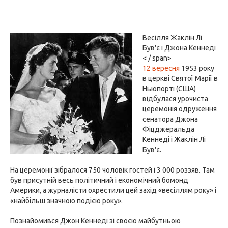
Весілля Жаклін Лі
Був'є і Джона Кеннеді
< / span>
12 вересня
1953 року
в церкві Святої Марії в
Ньюпорті (США)
відбулася урочиста
церемонія одруження
сенатора Джона
Фіцджеральда
Кеннеді і Жаклін Лі
Був'є.
На церемонії зібралося 750 чоловік гостей і 3 000 роззяв. Там
був присутній весь політичний і економічний бомонд
Америки, а журналісти охрестили цей захід «весіллям року» і
«найбільш значною подією року».
Познайомився Джон Кеннеді зі своєю майбутньою