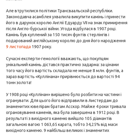
Але втрутилися політики Трансваальской республіки.
Законодавча асамблея ухвалила викупити камінь і принести
його в дарунок королю Англії Едуарду VII на знак примирення
після Англо-бурської війни. Угода відбулася в 1907 році.
Камінь був куплений за 150 тисяч фунтів стерлінгів і
подарований англійському королю до дня його народження
9 листопада
1907 року.
Сучасні експерти-гемології вважають, що покупцям
унікальний камінь дістався практично задарма: за цінами
того часу його вартість складала не менше 8 млн. фунтів, а
зараз вартість «Куллінана» прирівнюється до вартості 94
тонн золота!
У 1908 році «Куллінан» вирішено було розбити на частини і
огранувати. Для цього його відправили в Амстердам до
знаменитих ювелірам братам Асскор. Майже 4 роки тривала
ограновування каменів, яка була завершена в 1912 році. В
результаті з вихідного каменю вийшло 105 діамантів
загальною вагою 1 063,65 карата, тобто 34,25% від маси
вихідного каменю. 9 найбільш великих і знаменитих