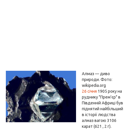
Алмаз — диво
природи. Фото:
wikipedia.org
26 січня
1905 року на
руднику "Прем'єр" в
Південній Африці був
піднятий найбільший
в історії людства
алмаз вагою 3106
карат (621 , 2 г).