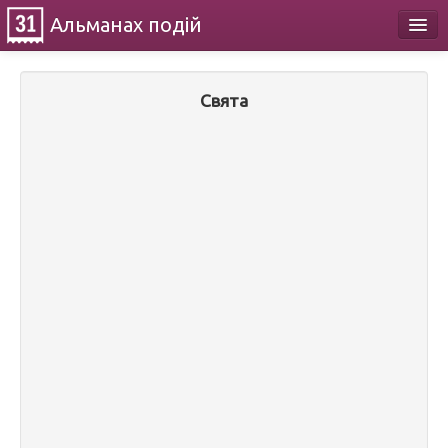
Альманах
подій
Календар
Свята
Про проект
Контакти