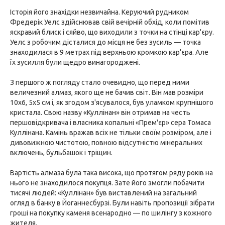
Історія його знахідки незвичайна. Керуючий рудником
Фредерік Уелс здійснював свій вечірній обхід, коли помітив
яскравий блиск і сяйво, що виходили з точки на стінці кар'єру.
Уелс з робочим дісталися до місця не без зусиль — точка
знаходилася в 9 метрах під верхньою кромкою кар'єра. Але
їх зусилля були щедро винагороджені.
З першого ж погляду стало очевидно, що перед ними
величезний алмаз, якого ще не бачив світ. Він мав розміри
10x6, 5x5 см і, як згодом з'ясувалося, був уламком крупнішого
кристала. Свою назву «Куллінан» він отримав на честь
першовідкривача і власника копальні «Прем'єр» сера Томаса
Куллінана. Камінь вражав всіх не тільки своїм розміром, але і
дивовижною чистотою, повною відсутністю мінеральних
включень, бульбашок і тріщин.
Вартість алмаза була така висока, що протягом ряду років на
нього не знаходилося покупця. Зате його змогли побачити
тисячі людей: «Куллінан» був виставлений на загальний
огляд в банку в Йоганнесбурзі. Були навіть пропозиції зібрати
гроші на покупку каменя всенародно — по шилінгу з кожного
жителя.