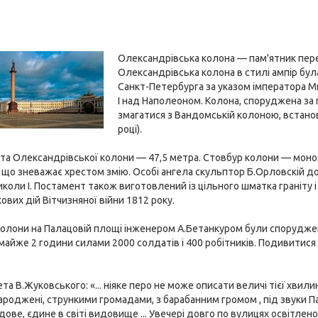
Олександрівська колона — пам'ятник перем
Олександрівська колона в стилі ампір бу
Санкт-Петербурга за указом імператора М
I над Наполеоном. Колона, споруджена за
змагатися з Вандомській колоною, встанов
році).
та Олександрівської колони — 47,5 метра. Стовбур колони — монолі
, що зневажає хрестом змію. Особі ангела скульптор Б.Орловскій 
коли I. Постамент також виготовлений із цільного шматка граніту
ових дій Вітчизняної війни 1812 року.
олони на Палацовій площі інженером А.Бетанкуром були споруджені 
 майже 2 години силами 2000 солдатів і 400 робітників. Подивитися
ета В.Жуковського: «... ніяке перо не може описати величі тієї хвил
народжені, стрункими громадами, з барабанним громом , під звуки Па
дове, єдине в світі видовище ... Увечері довго по вулицях освітлен