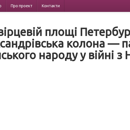
р
Про проект
Контакти
вірцевій площі Петербур
сандрівська колона — п
йського народу у війні 