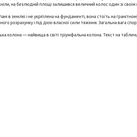
ніли, на безлюдній площі залишився величний колос один зі своїм
опані в землю і не укріплена на фундаменті, вона стоїть на гранітн
чного розрахунку і під дією власної сили тяжіння. Загальна вага спо
ка колона — найвища в світі тріумфальна колона. Текст на табличці