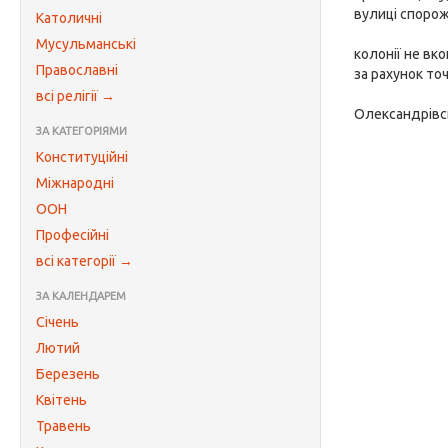
вулиці спорож
Католичні
Мусульманські
колонії не вк
Православні
за рахунок то
всі релігії →
Олександрівсь
ЗА КАТЕГОРІЯМИ
Конституційні
Міжнародні
ООН
Професійні
всі категорії →
ЗА КАЛЕНДАРЕМ
Січень
Лютий
Березень
Квітень
Травень