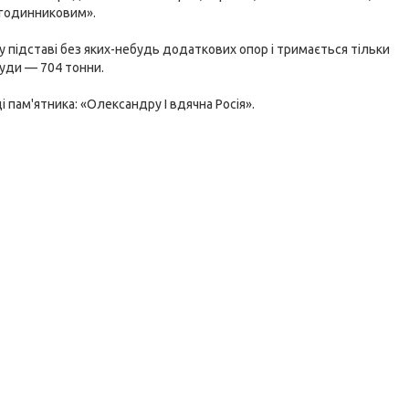
 годинниковим».
ому підставі без яких-небудь додаткових опор і тримається тільки
руди — 704 тонни.
 пам'ятника: «Олександру I вдячна Росія».