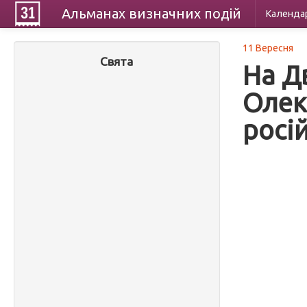
Альманах
визначних
подій
Календа
11 Вересня
Свята
На Д
Олек
росі