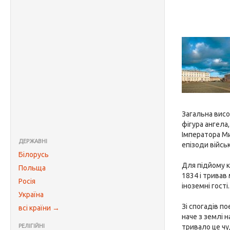
Загальна висо
фігура ангела
Імператора Ми
ДЕРЖАВНІ
епізоди військ
Білорусь
Для підйому к
Польща
1834 і тривав
Росія
іноземні гості.
Україна
Зі спогадів по
всі країни →
наче з землі 
РЕЛІГІЙНІ
тривало це чу