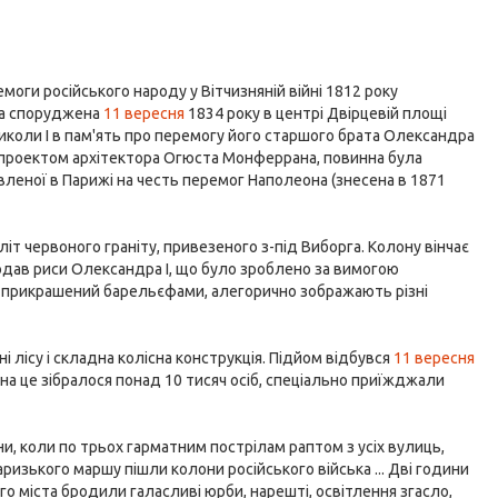
оги російського народу у Вітчизняній війні 1812 року
ла споруджена
11 вересня
1834 року в центрі Двірцевій площі
иколи I в пам'ять про перемогу його старшого брата Олександра
 проектом архітектора Огюста Монферрана, повинна була
леної в Парижі на честь перемог Наполеона (знесена в 1871
т червоного граніту, привезеного з-під Виборга. Колону вінчає
додав риси Олександра I, що було зроблено за вимогою
 і прикрашений барельєфами, алегорично зображають різні
лісу і складна колісна конструкція. Підйом відбувся
11 вересня
 на це зібралося понад 10 тисяч осіб, спеціально приїжджали
ини, коли по трьох гарматним пострілам раптом з усіх вулиць,
ризького маршу пішли колони російського війська ... Дві години
ого міста бродили галасливі юрби, нарешті, освітлення згасло,