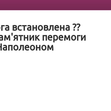
га встановлена ??
ам'ятник перемоги
з Наполеоном