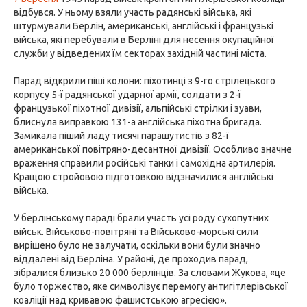
відбувся. У ньому взяли участь радянські війська, які
штурмували Берлін, американські, англійські і французькі
війська, які перебували в Берліні для несення окупаційної
служби у відведених їм секторах західній частині міста.
Парад відкрили піші колони: піхотинці з 9-го стрілецького
корпусу 5-ї радянської ударної армії, солдати з 2-ї
французької піхотної дивізії, альпійські стрілки і зуави,
блиснула виправкою 131-а англійська піхотна бригада.
Замикала піший ладу тисячі парашутистів з 82-ї
американської повітряно-десантної дивізії. Особливо значне
враження справили російські танки і самохідна артилерія.
Кращою стройовою підготовкою відзначилися англійські
війська.
У берлінському параді брали участь усі роду сухопутних
військ. Військово-повітряні та Військово-морські сили
вирішено було не залучати, оскільки вони були значно
віддалені від Берліна. У районі, де проходив парад,
зібралися близько 20 000 берлінців. За словами Жукова, «це
було торжество, яке символізує перемогу антигітлерівської
коаліції над кривавою фашистською агресією».