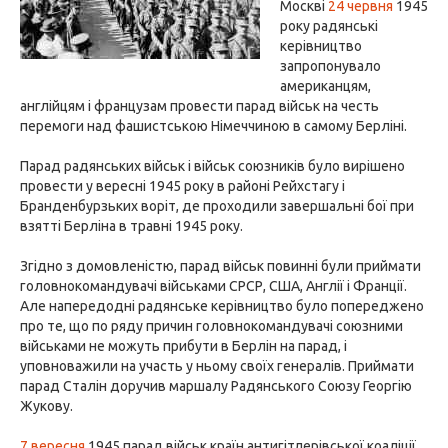
Москві
24 червня
1945
року радянські
керівництво
запропонувало
американцям,
англійцям і французам провести парад військ на честь
перемоги над фашистською Німеччиною в самому Берліні.
Парад радянських військ і військ союзників було вирішено
провести у вересні 1945 року в районі Рейхстагу і
Бранденбурзьких воріт, де проходили завершальні бої при
взятті Берліна в травні 1945 року.
Згідно з домовленістю, парад військ повинні були приймати
головнокомандувачі військами СРСР, США, Англії і Франції.
Але напередодні радянське керівництво було попереджено
про те, що по ряду причин головнокомандувачі союзними
військами не можуть прибути в Берлін на парад, і
уповноважили на участь у ньому своїх генералів. Приймати
парад Сталін доручив маршалу Радянського Союзу Георгію
Жукову.
7 вересня
1945 парад військ країн антигітлерівської коаліції