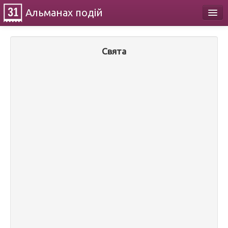
Альманах
подій
Календар
Свята
Про проект
Контакти