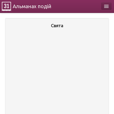
Альманах
подій
Календар
Свята
Про проект
Контакти