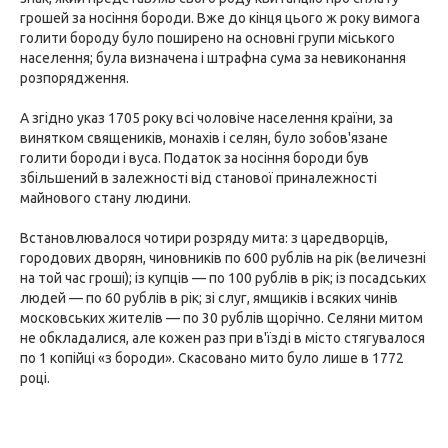
грошей за носіння бороди. Вже до кінця цього ж року вимога
голити бороду було поширено на основні групи міського
населення; була визначена і штрафна сума за невиконання
розпорядження.
А згідно указ 1705 року всі чоловіче населення країни, за
винятком священиків, монахів і селян, було зобов'язане
голити бороди і вуса. Податок за носіння бороди був
збільшений в залежності від станової приналежності
майнового стану людини.
Встановлювалося чотири розряду мита: з царедворців,
городових дворян, чиновників по 600 рублів на рік (величезні
на той час гроші); із купців — по 100 рублів в рік; із посадських
людей — по 60 рублів в рік; зі слуг, ямщиків і всяких чинів
московських жителів — по 30 рублів щорічно. Селяни митом
не обкладалися, але кожен раз при в'їзді в місто стягувалося
по 1 копійці «з бороди». Скасовано мито було лише в 1772
році.