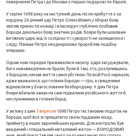
повернення Петра I до Москви з першої подорожі по Європі.
У серпні 1698 року на наступний день після прибуття з-за
кордону 26-річний цар Петро Олексійович у зборах бояр
звелів принести ножиці і власноруч і публічно позбавив
бороди декількох бояр знатних родів. Бояри були шоковані
витівкою царя, від їх солідності і суворості не залишилося і
сліду. Пізніше Петро неодноразово проробляв подібну
операцію.
Однак нові порядки приживалися насилу. Царя засуджували,
його нововведення не брали; були й такі, хто, розлучившись
з бородою, кінчав життя самогубством. По всій Росії нарікали,
адже вважалося, що гоління бороди — гріх, а священики
відмовляли у благословенні безбородому. У діях Петра
бояри вбачали замах на самі підвалини російського життя й
неслухняними в гоління борід.
У зв'язку з цим
5 вересня
1698 Петро I встановив податок на
бороди, щоб все ж прищепити своїм підданим моду,
прийняту в інших європейських країнах. Для контролю був
введений і спеціальний металевий жетон — БОРОДОВИЙ
знак, який представляв свого роду квитанцію про сплату