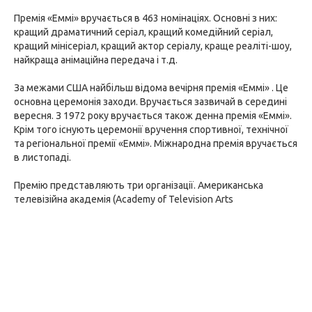
Премія «Еммі» вручається в 463 номінаціях. Основні з них:
кращий драматичний серіал, кращий комедійний серіал,
кращий мінісеріал, кращий актор серіалу, краще реаліті-шоу,
найкраща анімаційна передача і т.д.
За межами США найбільш відома вечірня премія «Еммі» . Це
основна церемонія заходи. Вручається зазвичай в середині
вересня. З 1972 року вручається також денна премія «Еммі».
Крім того існують церемонії вручення спортивної, технічної
та регіональної премії «Еммі». Міжнародна премія вручається
в листопаді.
Премію представляють три організації. Американська
телевізійна академія (Academy of Television Arts