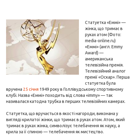
Статуетка «Еммі» —
жінка, що тримає в
руках атом (Фото:
media-online.ru)
«Еммі» (англ. Emmy
Award) —
американська
телевізійна премія.
Телевізійний аналог
премії «Оскар». Перша
статуетка була
вручена
25 січня
1949 року в Голлівудському спортивному
клубі. Назва «Еммі» походить від слова «immy» — так
називалася катодна трубка в перших телевізійних камерах.
Статуетка, що вручається в якості нагороди, виконана у
вигляді крилатої жінки, що тримає в руках атом. Атом, який
тримає в руках жінка, символізує телебачення як науку, а
крила за її спиною — телебачення як мистецтво.