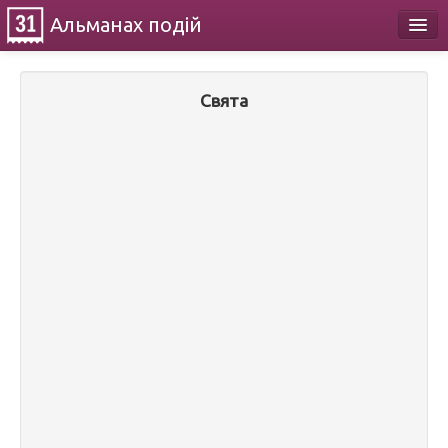
Альманах
подій
Календар
Свята
Про проект
Контакти