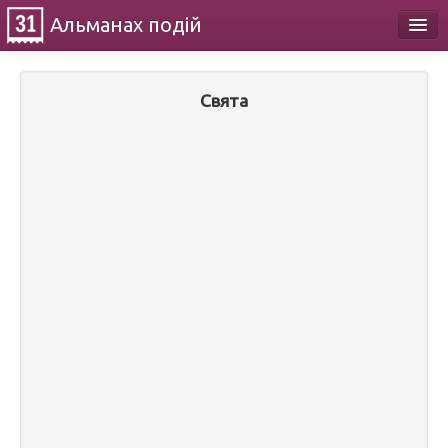
Альманах
подій
Календар
Свята
Про проект
Контакти