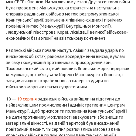
між СРСР і Японією. На заключному етапі Другої світової війни
була проведена Маньчжурська стратегічна наступальна
операція радянських військ з метою розгрому японської
Квантунської армії, звільнення північно-східних і північних
провінцій Китаю (Маньчжурії і Внутрішньої Монголії),
Ляодунський півострова, Кореї, ліквідації великої військово-
економічної бази Японії на азіатському континенті.
Радянські війська почали наступ. Авіація завдала ударів по
військових об'єктах, районам зосередження військ, вузлам
зв'язку і комунікацій противника в прикордонній зоні.
Тихоокеанський флот, вийшовши в Японське море, перерізав
комунікації, що зв'язували Корею і Маньчжурію з Японією, і
завдав авіацією і корабельної артилерією удари по
військово-морських базах супротивника.
18 —
19 серпня
радянські війська вийшли на підступи до
найважливішим промисловим і адміністративним центрам
Маньчжурії. Щоб прискорити полонення Квантунської армії і
не дати противнику можливості евакуювати або знищити
матеріальні цінності, на даній території був висаджений
повітряний десант. 19 серпня розпочались масова здача
японських військ в полон. Розгром Квантунської армії в