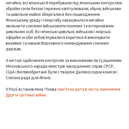
негайно, всі японські й перебували під японським контролем
збройні сили беззастережно капітулювали; зброя, військове
та цивільне майно зберігалися без пошкодження.
Японському уряду і генштабу наказувалося негайно
звільнити союзних військовополонених та інтернованих
цивільних осіб. Всі японські цивільні, військові і морські
офіційні особи зобов'язувалися коритися й виконувати
вказівки та накази Верховного командування союзних
держав.
З метою здійснення контролю за виконанням Акту рішенням
Московського наради міністрів закордонних справ СРСР,
США і Великобританії були створені Далекосхідна комісія і
Союзна рада для Японії.
У Росії встановлена ??нова
пам'ятна дата в честь закінчення
Другої світової війни
.