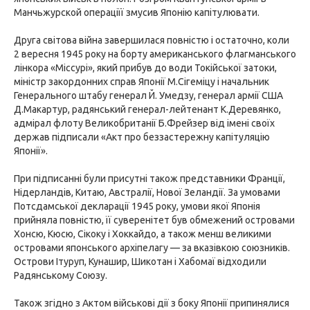
Манчьжурской операціїї змусив Японію капітулювати.
Друга світова війна завершилася повністю і остаточно, коли
2 вересня 1945 року на борту американського флагманського
лінкора «Міссурі», який прибув до води Токійської затоки,
міністр закордонних справ Японії М.Сігеміцу і начальник
Генерального штабу генерал Й. Умедзу, генерал армії США
Д.Макартур, радянський генерал-лейтенант К.Деревянко,
адмірал флоту Великобританії Б.Фрейзер від імені своїх
держав підписали «Акт про беззастережну капітуляцію
Японії».
При підписанні були присутні також представники Франції,
Нідерландів, Китаю, Австралії, Нової Зеландії. За умовами
Потсдамської декларації 1945 року, умови якої Японія
прийняла повністю, її суверенітет був обмежений островами
Хонсю, Кюсю, Сікоку і Хоккайдо, а також менш великими
островами японського архіпелагу — за вказівкою союзників.
Острови Ітуруп, Кунашир, Шикотан і Хабомаї відходили
Радянському Союзу.
Також згідно з Актом військові дії з боку Японії припинялися