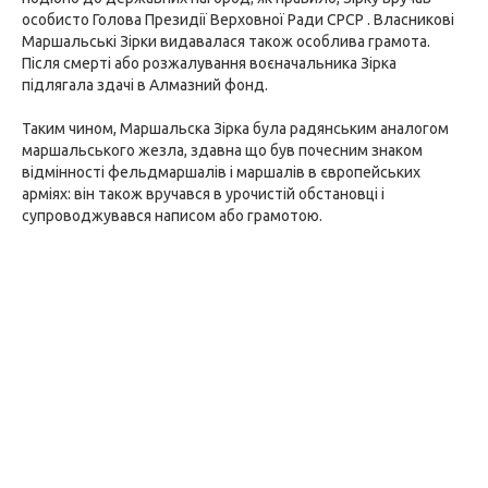
особисто Голова Президії Верховної Ради СРСР . Власникові
Маршальські Зірки видавалася також особлива грамота.
Після смерті або розжалування воєначальника Зірка
підлягала здачі в Алмазний фонд.
Таким чином, Маршальска Зірка була радянським аналогом
маршальського жезла, здавна що був почесним знаком
відмінності фельдмаршалів і маршалів в європейських
арміях: він також вручався в урочистій обстановці і
супроводжувався написом або грамотою.