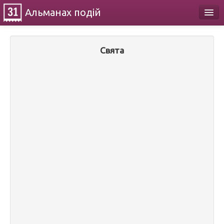
Альманах
подій
Календар
Свята
Про проект
Контакти