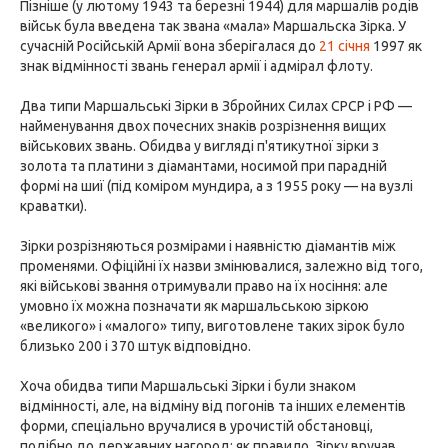
Пізніше (у лютому 1943 та березні 1944) для маршалів родів
військ була введена так звана «мала» Маршальска Зірка. У
сучасній Російській Армії вона зберігалася до
21 січня
1997 як
знак відмінності звань генерал армії і адмірал флоту.
Два типи Маршальські Зірки в Збройних Силах СРСР і РФ —
найменування двох почесних знаків розрізнення вищих
військових звань. Обидва у вигляді п'ятикутної зірки з
золота та платини з діамантами, носимой при парадній
формі на шиї (під коміром мундира, а з 1955 року — на вузлі
краватки).
Зірки розрізняються розмірами і наявністю діамантів між
променями. Офіційні їх назви змінювалися, залежно від того,
які військові звання отримували право на їх носіння: але
умовно їх можна позначати як маршальською зіркою
«великого» і «малого» типу, виготовлене таких зірок було
близько 200 і 370 штук відповідно.
Хоча обидва типи Маршальські Зірки і були знаком
відмінності, але, на відміну від погонів та інших елементів
форми, спеціально вручалися в урочистій обстановці,
подібно до державних нагород; як правило, Зірку вручав