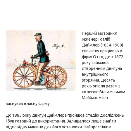
Перший мотоцикл
Інженер Готліб
Даймлер (1834-1900)
спочатку працював у
фірмі Отто, де з 1872
року займався
створенням двигуна
внутрішнього
згоряння. Десять
років опісля разом з
колегою Вільгельмом
Майбахом він
заснував власну фірму.
До 1885 року двигун Даймлера пройшов стадію досліджень
і був готовий до використання. Залишалося лише знайти
відповідну машину для його установки. Найпростішим