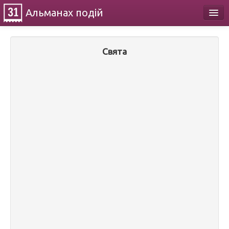
Альманах
подій
Календар
Свята
Про проект
Контакти