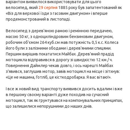
варіантом виявилося використовувати для цього
велосипед, який
29 серпня
1885 року був запатентований як
«Віз для верхової їзди з гасовим двигуном» і вперше
продемонстрований в листопаді.
Велосипед з дерев'яною рамою і ремінною передачею,
масою 50 кг, з одноциліндровим бензиновим двигуном,
робочим об'ємом 264 куб.см мав потужність 0,5 к.с. Колеса
його були з залізними ободами і дерев'яними спицями.
Першим вирішив покататися Майбах. Дерев'яний прадід
мотоцикла відправився в дорогу зі швидкістю 12 км / ч.
Повернення Даймлер чекав довго, і ось нарешті Майбах
з'явився, заглушив мотор, завів мотоцикл на місце і зітхнув:
«Це не машина, Готліб, це кісткодробарка. Я вас вітаю!».
І все ж новий вид транспорту виявився досить вдалим і вже
в першому своєму варіанті дуже походив на сучасний
мотоцикл, так як грунтувався на компонувальних принципах,
що залишилися непорушними до наших днів.