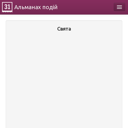
Альманах
подій
Календар
Свята
Про проект
Контакти