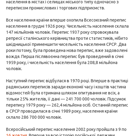
населення в містах і селищах міського типу одночасно з
переписом промислових і торгових підприємств.
Все населення країни вперше охопила Всесоюзний перепис
населення в грудні 1926 року. Чисельність населення склала
147 мільйонів чоловік. Перепис 1937 року спровокувала
репресії сталінського керівництва проти статистиків, нібито
шкідницької применшити чисельність населення СРСР. Два
роки потому, була проведена нова перепис, вже задоволені
вождя. Перша післявоєнна перепис був проведений в січні
1959 року, і чисельність населення була 208,8 мільйона
чоловік.
Наступний перепис відбулася в 1970 році. Вперше в практиці
радянських переписів заради економії часу і коштів частина
відомостей була отримана шляхом опитування не всіх, а
тільки 25% жителів, її дані — 241 700 000 чоловік. Підсумок
перепису 1979 року — 262,4 мільйона осіб. Останній перепис
в СРСР проводилася в січні 1989 року, населення країни
склало 286 700 000 чоловік.
Всеросійський перепис населення 2002 року пройшла з 9 по
16 жовтня
. Вперше за всю історію російської держави