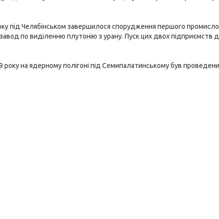
оку під Челябінськом завершилося спорудження першого промислово
 завод по виділенню плутонію з урану. Пуск цих двох підприємств
9 року на ядерному полігоні під Семипалатинському був проведен