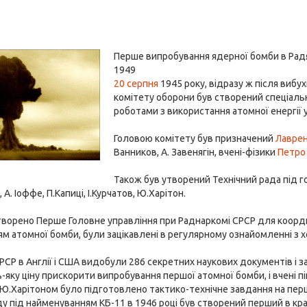
Перше випробування ядерної бомби в Рад
1949
20 серпня
1945 року, відразу ж після вибух
комітету оборони був створений спеціаль
роботами з використання атомної енергії
Головою комітету був призначений
Лаврен
Ванников, А. Завенягін, вчені-фізики
Петро 
Також був утворений Технічний рада під г
, А. Іоффе, П.Капиці, І.Курчатов, Ю.Харітон.
творено Перше Головне управління при Раднаркомі СРСР для координа
м атомної бомби, були зацікавлені в регулярному ознайомленні з х
РСР в Англії і США видобули 286 секретних наукових документів і за
-яку ціну прискорити випробування першої атомної бомби, і вчені
Ю.Харітоном було підготовлено тактико-технічне завдання на пер
у під найменуванням КБ-11 в 1946 році був створений перший в кра