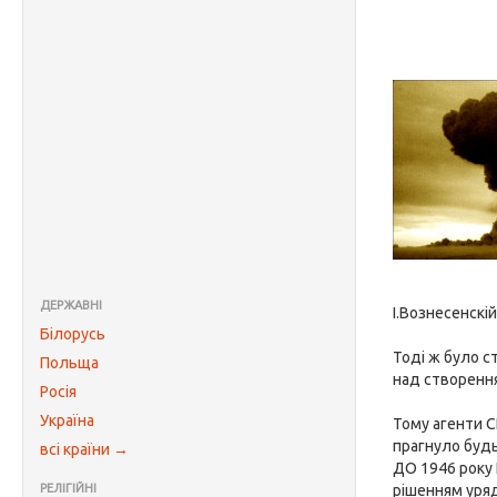
ДЕРЖАВНІ
І.Вознесенскій
Білорусь
Тоді ж було с
Польща
над створення
Росія
Україна
Тому агенти С
прагнуло будь
всі країни →
ДО 1946 року 
РЕЛІГІЙНІ
рішенням уряд