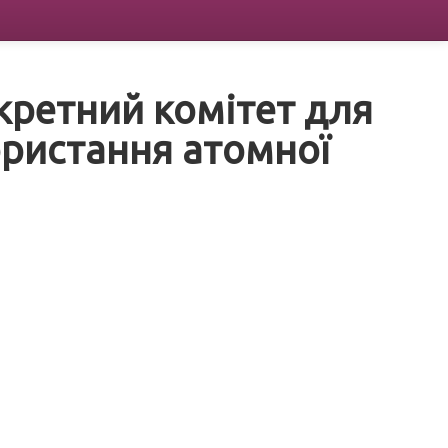
кретний комітет для
ористання атомної