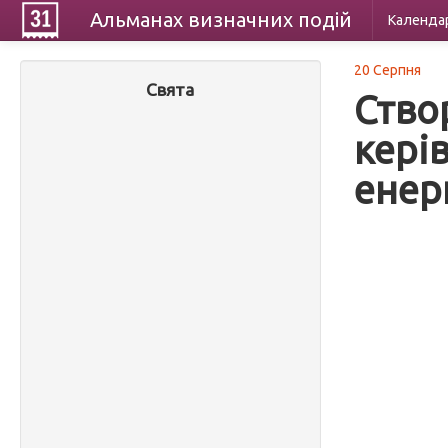
Альманах
визначних
подій
Календа
20 Серпня
Свята
Ство
кері
енерг