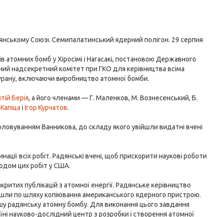
янському Союзі. Семипалатинський ядерний полігон. 29 серпня
ів атомних бомб у Хіросімі і Нагасакі, постановою Державного
ний надсекретний комітет при ГКО для керівництва всіма
 урану, включаючи виробництво атомної бомби.
тій Берія
, а його членами — Г. Маленков, М. Вознесенський, Б.
Капіца
і
Ігор Курчатов
.
оловуванням Ванникова, до складу якого увійшли видатні вчені
ції всіх робіт. Радянські вчені, щоб прискорити наукові роботи
одом цих робіт у США.
критих публікацій з атомної енергії. Радянське керівництво
 пішли по шляху копіювання американського ядерного пристрою.
шу радянську атомну бомбу. Для виконання цього завдання
їні науково-дослідний центр з розробки і створення атомної