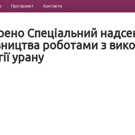
р
Про проект
Контакти
рено Спеціальний надсе
вництва роботами з вик
ії урану