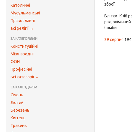
зброї.
Католичні
Мусульманські
Влітку 1948 р
Православні
радіохімічний
бомби.
всі релігії →
ЗА КАТЕГОРІЯМИ
29 серпня
194
Конституційні
Міжнародні
ООН
Професійні
всі категорії →
ЗА КАЛЕНДАРЕМ
Січень
Лютий
Березень
Квітень
Травень