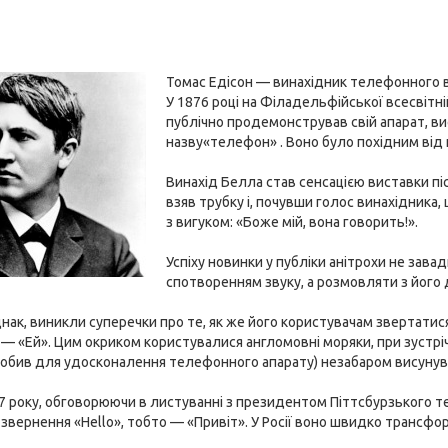
Томас Едісон — винахідник телефонного в
У 1876 році на Філадельфійської всесвітн
публічно продемонстрував свій апарат, 
назву«телефон» . Воно було похідним від гр
Винахід Белла став сенсацією виставки післ
взяв трубку і, почувши голос винахідника, 
з вигуком: «Боже мій, вона говорить!».
Успіху новинки у публіки анітрохи не за
спотворенням звуку, а розмовляти з його 
нак, виникли суперечки про те, як же його користувачам звертати
 — «Ей». Цим окриком користувалися англомовні моряки, при зустрі
зробив для удосконалення телефонного апарату) незабаром висунув
 року, обговорюючи в листуванні з президентом Піттсбурзького т
звернення «Нello», тобто — «Привіт». У Росії воно швидко трансфо