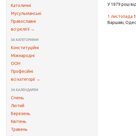
У 1879 році в
Католичні
Мусульманські
1 листопада
1
Православні
Варшаві, Одес
всі релігії →
ЗА КАТЕГОРІЯМИ
Конституційні
Міжнародні
ООН
Професійні
всі категорії →
ЗА КАЛЕНДАРЕМ
Січень
Лютий
Березень
Квітень
Травень