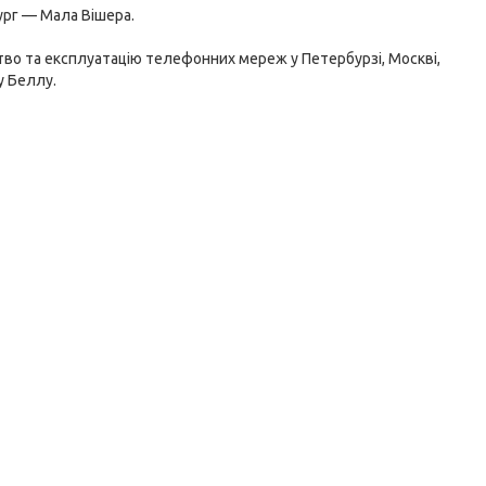
ург — Мала Вішера.
тво та експлуатацію телефонних мереж у Петербурзі, Москві,
у Беллу.