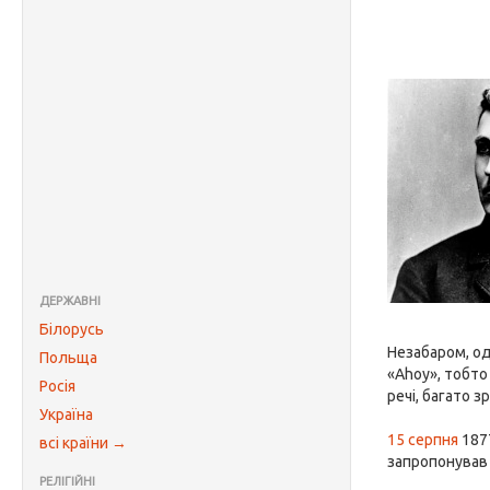
ДЕРЖАВНІ
Білорусь
Незабаром, од
Польща
«Аhoy», тобто
Росія
речі, багато 
Україна
15 серпня
1877
всі країни →
запропонував 
РЕЛІГІЙНІ