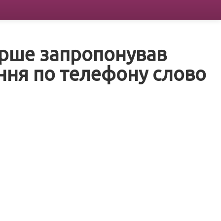
ерше запропонував
ння по телефону слово