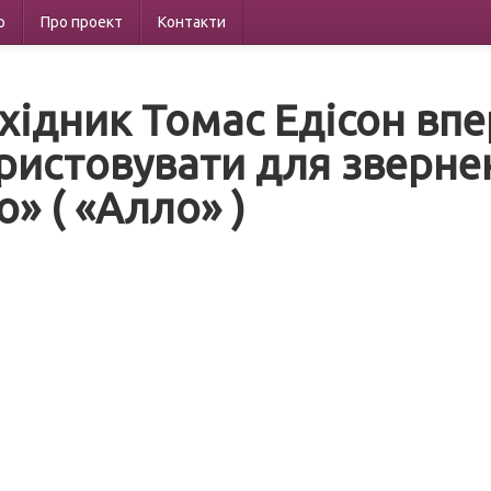
р
Про проект
Контакти
хідник Томас Едісон вп
ристовувати для зверне
o» ( «Алло» )