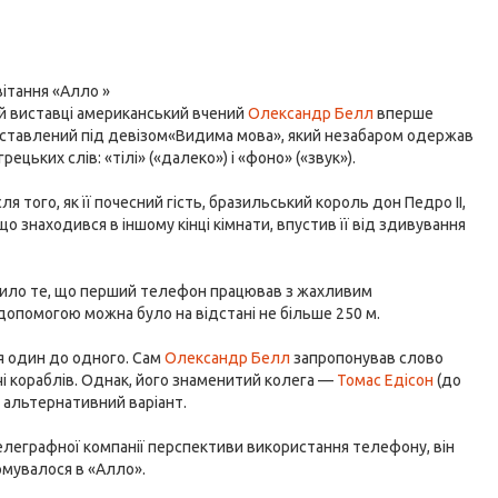
ітання «Алло »
ій виставці американський вчений
Олександр Белл
вперше
виставлений під девізом«Видима мова», який незабаром одержав
ецьких слів: «тілі» («далеко») і «фоно» («звук»).
я того, як її почесний гість, бразильський король дон Педро II,
що знаходився в іншому кінці кімнати, впустив її від здивування
вадило те, що перший телефон працював з жахливим
допомогою можна було на відстані не більше 250 м.
ся один до одного. Сам
Олександр Белл
запропонував слово
чі кораблів. Однак, його знаменитий колега —
Томас Едісон
(до
 альтернативний варіант.
елеграфної компанії перспективи використання телефону, він
рмувалося в «Алло».