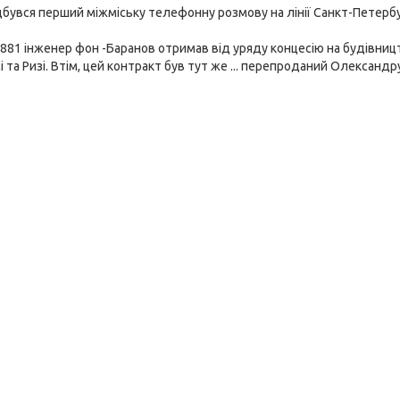
ідбувся перший міжміську телефонну розмову на лінії Санкт-Петерб
881 інженер фон -Баранов отримав від уряду концесію на будівниц
і та Ризі. Втім, цей контракт був тут же ... перепроданий Олександр