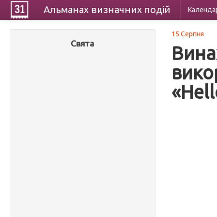
Альманах
визначних
подій
Календа
15 Серпня
Свята
Вина
вико
«Нell