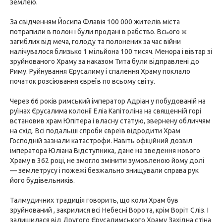
землею.
За свідченням Йосипа Флавія 100 000 жителів міста
потрапили в полон і були продані в рабство. Всього ж
загиблих від меча, голоду та полонених за час війни
налічувалося близько 1 мільйона 100 тисяч. Менора і вівтар зі
зруйнованого Храму за наказом Тита були відправлені до
Риму. Руйнування Єрусалиму і спалення Храму поклало
початок розсіювання євреїв по всьому світу.
Через 66 років римський імператор Адріан у побудованій на
руїнах Єрусалима колонії Еліа Капітоліна на священній горі
встановив храм Юпітера і власну статую, звернену обличчям
на схід. Всі подальші спроби євреїв відродити Храм
Господній зазнали катастрофи. Навіть офіційний дозвіл
імператора Юліана Відступника, дане на зведення нового
Храму в 362 році, не змогло змінити зумовленою йому долі
— землетрусу і пожежі безжально знищували справа рук
його будівельників.
Талмудичних традиція говорить, що коли Храм був
зруйнований , закрилися всі Небесні Ворота, крім Воріт Сліз. І
залишилася від Другого Єрусалимського Храму Західна стіна