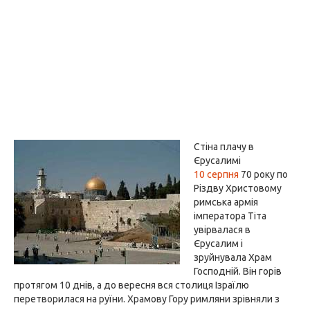
Стіна плачу в
Єрусалимі
10 серпня
70 року по
Різдву Христовому
римська армія
імператора Тіта
увірвалася в
Єрусалим і
зруйнувала Храм
Господній. Він горів
протягом 10 днів, а до вересня вся столиця Ізраїлю
перетворилася на руїни. Храмову Гору римляни зрівняли з