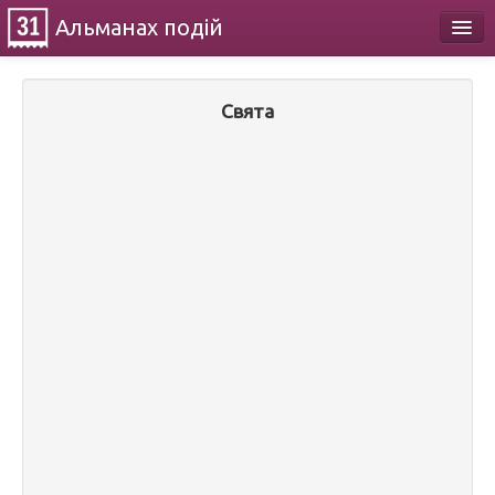
Альманах
подій
Календар
Свята
Про проект
Контакти