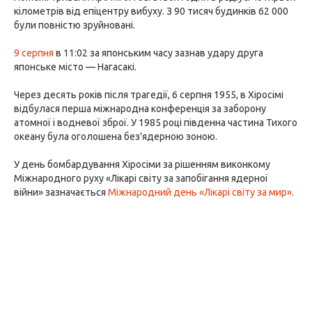
кілометрів від епіцентру вибуху. З 90 тисяч будинків 62 000
були повністю зруйновані.
9 серпня
в 11:02 за японським часу зазнав удару друга
японське місто — Нагасакі.
Через десять років після трагедії, 6 серпня 1955, в Хіросімі
відбулася перша міжнародна конференція за заборону
атомної і водневої зброї. У 1985 році південна частина Тихого
океану була оголошена без'ядерною зоною.
У день бомбардування Хіросіми за рішенням виконкому
Міжнародного руху «Лікарі світу за запобігання ядерної
війни» зазначається
Міжнародний день «Лікарі світу за мир»
.