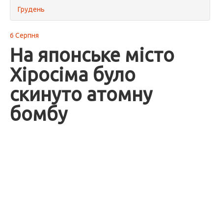
Грудень
6 Серпня
На японське місто
Хіросіма було
скинуто атомну
бомбу