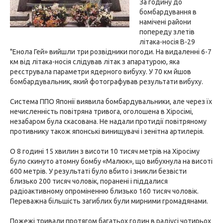
За годину до
бомбардування в
намічені райони
попереду злетів
літака-носія В-29
"Енола Гей» вийшли три розвідники погоди. На видаленні 6-7
км від літака-носія слідував літак з апаратурою, яка
реєструвала параметри ядерного вибуху. У 70 км йшов
бомбардувальник, який фотографував результати вибуху.
Система ППО Японії виявила бомбардувальники, але через їх
нечисленність повітряна тривога, оголошена в Хіросімі,
незабаром була скасована. Не надали протидії повітряному
противнику також японські винищувачі і зенітна артилерія.
О 8 годині 15 хвилин з висоти 10 тисяч метрів на Хіросіму
було скинуто атомну бомбу «Малюк», що вибухнула на висоті
600 метрів. У результаті було вбито і зникли безвісти
близько 200 тисяч чоловік, поранені і піддалися
радіоактивному опроміненню близько 160 тисяч чоловік.
Переважна більшість загиблих були мирними громадянами.
Пожежі тривали протягом багатьох годин в радіусі чотирьох