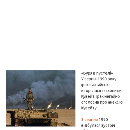
«Буря в пустелі»
У серпні 1990 року
іракські війська
вторглися і захопили
Кувейт. Ірак негайно
оголосив про анексію
Кувейту.
3 серпня
1990
відбулася зустріч