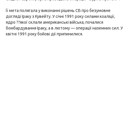
Її мета полягала у виконанні рішень СБ про безумовне
догляді Іраку з Кувейту. У січні 1991 року силами коаліції,
ядро ??якої склали американські війська, почалися
бомбардування Іраку, а в лютому — операції наземних сил. У
квітні 1991 року бойові дії припинилися.