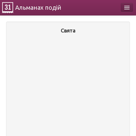
Альманах
подій
Календар
Свята
Про проект
Контакти