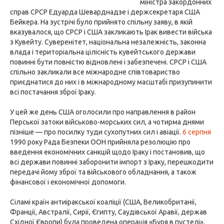
міністра закордонних
справ СРСР Едуарда Шеварднадзе і держсекретаря США
Бейкера. На зустрічі було прийнято спільну заяву, в якій
вказувалося, що СРСР і США закликають Ірак вивести війська
з Кувейту. Суверенітет, національна незалежність, законна
влада і територіальна цілісність кувейтського держави
повинні бути повністю відновлені і забезпечені. СРСР і США
спільно закликали все міжнародне співтовариство
приєднатися до них і в міжнародному масштабі призупинити
всі постачання зброї Іраку.
У цей же день США оголосили про направлення в район
Перської затоки військово-морських сил, а чотирма днями
пізніше — про посилку туди сухопутних сил і авіації.
6 серпня
1990 року Рада Безпеки ООН прийняла резолюцію про
введення економічних санкцій щодо Іраку і постановив, що
всі держави повинні заборонити імпорт з Іраку, перешкодити
передачі йому зброї та військового обладнання, а також
фінансової і економічної допомоги.
Cіламі країн антиіракської коаліції (США, Великобританії,
Франції, Австралії, Сирії, Єгипту, Саудівської Аравії, держав
Східної Європи) була проведена операція «Буря в пустелі».