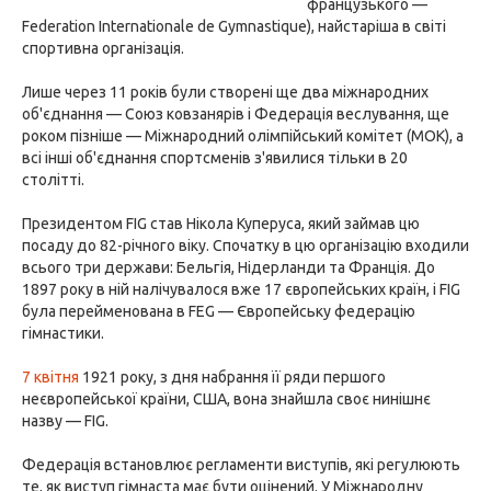
французького —
Federation Internationale de Gymnastique), найстаріша в світі
спортивна організація.
Лише через 11 років були створені ще два міжнародних
об'єднання — Союз ковзанярів і Федерація веслування, ще
роком пізніше — Міжнародний олімпійський комітет (МОК), а
всі інші об'єднання спортсменів з'явилися тільки в 20
столітті.
Президентом FIG став Нікола Куперуса, який займав цю
посаду до 82-річного віку. Спочатку в цю організацію входили
всього три держави: Бельгія, Нідерланди та Франція. До
1897 року в ній налічувалося вже 17 європейських країн, і FIG
була перейменована в FEG — Європейську федерацію
гімнастики.
7 квітня
1921 року, з дня набрання її ряди першого
неєвропейської країни, США, вона знайшла своє нинішнє
назву — FIG.
Федерація встановлює регламенти виступів, які регулюють
те, як виступ гімнаста має бути оцінений. У Міжнародну