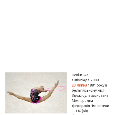
Пекінська
Олімпіада-2008
23 липня
1881 року в
бельгійському місті
Льєжі була заснована
Міжнародна
федерація гімнастики
— FIG (від