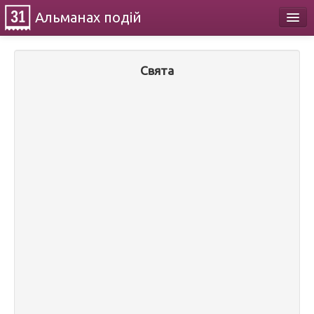
Альманах
подій
Календар
Свята
Про проект
Контакти