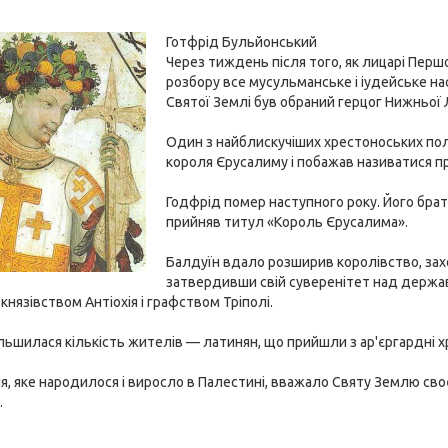
Готфрід Бульйонський
Через тиждень після того, як лицарі Пер
розбору все мусульманське і іудейське н
Святої Землі був обраний герцог Нижньої 
Один з найблискучіших хрестоноських по
короля Єрусалиму і побажав називатися п
Годфрід помер наступного року. Його брат 
прийняв титул «Король Єрусалима».
Балдуїн вдало розширив королівство, захоп
затвердивши свій суверенітет над держав
князівством Антіохія і графством Тріполі.
льшилася кількість жителів — латинян, що прийшли з ар'єргардні х
я, яке народилося і виросло в Палестині, вважало Святу Землю с
.