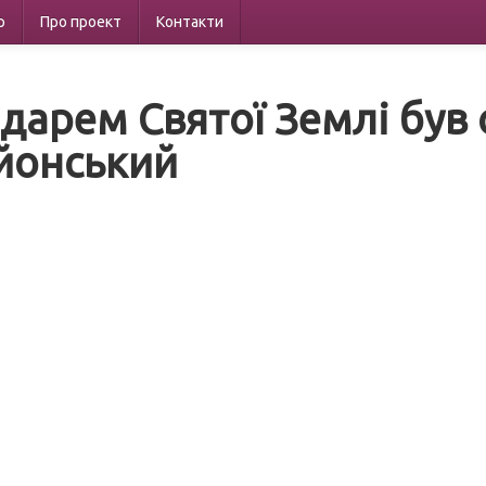
р
Про проект
Контакти
дарем Святої Землі був
йонський