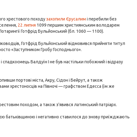
шого хрестового походу
захопили Єрусалим
і перебили без
аселення,
22 липня
1099 першим християнським володарем
Лотарингії Готфрід Бульйонський (бл. 1060 — 1100).
лководців, Готфрід Бульйонський відмовився прийняти титул
росто «Заступником Гробу Господнього».
і спадкоємець Балдуїн I не був настільки побожний і відразу
ивши портові міста, Акру, Сідон і Бейрут, а також
ами хрестоносців на Півночі — графством Едесса (їм же
рестовим походом, а також з'явився латинський патріарх.
воєю батьківщиною і негативно ставилося до знову приїжджають