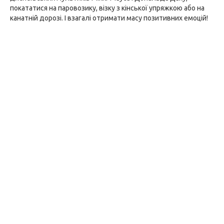
покататися на паровозику, візку з кінської упряжкою або на
канатній дорозі. І взагалі отримати масу позитивних емоцій!