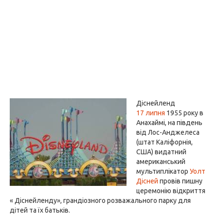
Діснейленд
17 липня
1955 року в
Анахаймі, на південь
від Лос-Анджелеса
(штат Каліфорнія,
США) видатний
американський
мультиплікатор
Уолт
Дісней
провів пишну
церемонію відкриття
« Діснейленду», грандіозного розважального парку для
дітей та їх батьків.