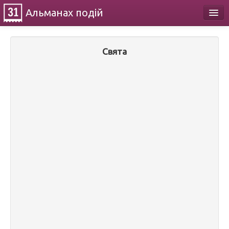
Альманах
подій
Календар
Свята
Про проект
Контакти