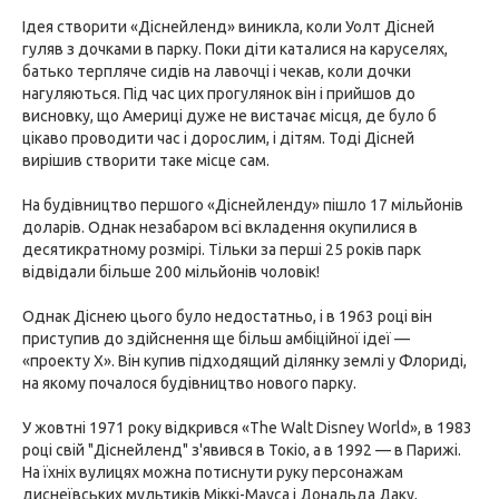
Ідея створити «Діснейленд» виникла, коли Уолт Дісней
гуляв з дочками в парку. Поки діти каталися на каруселях,
батько терпляче сидів на лавочці і чекав, коли дочки
нагуляються. Під час цих прогулянок він і прийшов до
висновку, що Америці дуже не вистачає місця, де було б
цікаво проводити час і дорослим, і дітям. Тоді Дісней
вирішив створити таке місце сам.
На будівництво першого «Діснейленду» пішло 17 мільйонів
доларів. Однак незабаром всі вкладення окупилися в
десятикратному розмірі. Тільки за перші 25 років парк
відвідали більше 200 мільйонів чоловік!
Однак Діснею цього було недостатньо, і в 1963 році він
приступив до здійснення ще більш амбіційної ідеї —
«проекту Х». Він купив підходящий ділянку землі у Флориді,
на якому почалося будівництво нового парку.
У жовтні 1971 року відкрився «The Walt Disney World», в 1983
році свій "Діснейленд" з'явився в Токіо, а в 1992 — в Парижі.
На їхніх вулицях можна потиснути руку персонажам
диснеївських мультиків Міккі-Мауса і Дональда Даку,