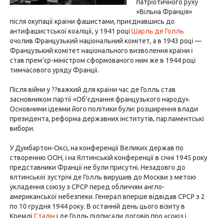
патріотичного руху
«Вільна Франція»
після окупації країни фашистами, приєднавшись до
антифашистської коаліції, у 1941 році
Шарль де Голль
очолив Французький національний комітет, а в 1943 році —
Французький комітет національного визволення країни і
став прем'єр-міністром сформованого ним же в 1944 році
тимчасового уряду Франції.
Після війни у ??важкий для країни час де Голль став
засновником партії «Об'єднання французького народу».
Основними ідеями його політики були: розширення влади
президента, реформа державних інститутів, парламентські
вибори.
У Думбартон-Оксі, на конференції Великих держав по
створенню ООН, і на Ялтинській конференції в січні 1945 року
представники Франції не були присутні. Незадовго до
ялтинської зустрічі де Голль вирушив до Москви з метою
укладення союзу з СРСР перед обличчям англо-
американської небезпеки. Генерал вперше відвідав СРСР з 2
по 10 грудня 1944 року. В останній день цього візиту в
Кремлі
Сталін
і де Голль підписали договір про «союз і