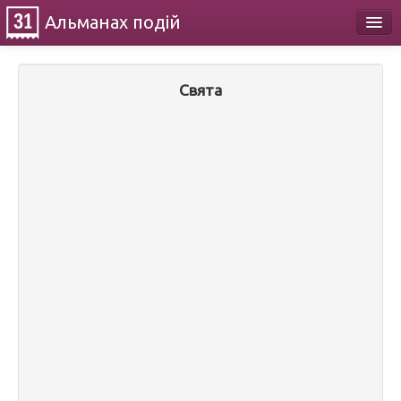
Альманах
подій
Календар
Свята
Про проект
Контакти