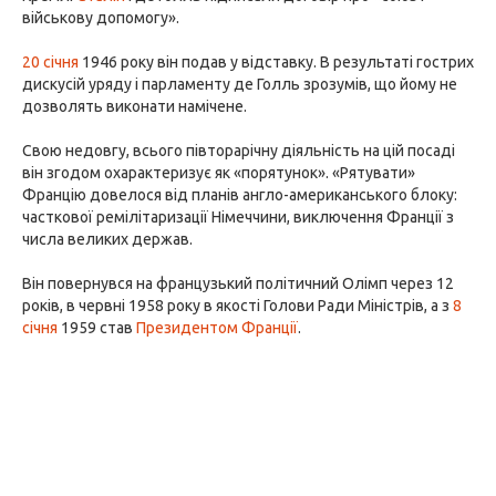
військову допомогу».
20 січня
1946 року він подав у відставку. В результаті гострих
дискусій уряду і парламенту де Голль зрозумів, що йому не
дозволять виконати намічене.
Свою недовгу, всього півторарічну діяльність на цій посаді
він згодом охарактеризує як «порятунок». «Рятувати»
Францію довелося від планів англо-американського блоку:
часткової ремілітаризації Німеччини, виключення Франції з
числа великих держав.
Він повернувся на французький політичний Олімп через 12
років, в червні 1958 року в якості Голови Ради Міністрів, а з
8
січня
1959 став
Президентом Франції
.